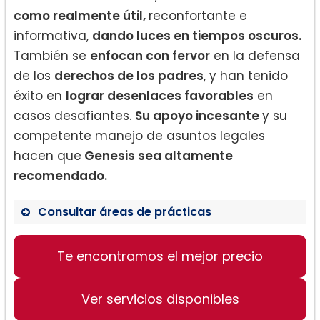
como realmente útil,
reconfortante e
informativa,
dando luces en tiempos oscuros.
También se
enfocan con fervor
en la defensa
de los
derechos de los padres
, y han tenido
éxito en
lograr desenlaces favorables
en
casos desafiantes.
Su apoyo incesante
y su
competente manejo de asuntos legales
hacen que
Genesis sea altamente
recomendado.
Consultar áreas de prácticas
Derecho de Familia
Te encontramos el mejor precio
Divorcio
Defensa de los derechos de los
padres
Ver servicios disponibles