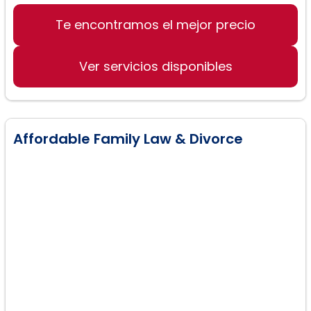
Te encontramos el mejor precio
Servicios de divorcio
Asesoría de familia
Ver servicios disponibles
Servicios legales bilingües
Affordable Family Law & Divorce