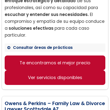
enfoque estratégico y detallado
de sus
profesionales, así como su capacidad para
escuchar y entender sus necesidades.
El
compromiso y empatía de su equipo conduce
a
soluciones efectivas
para cada caso
particular.
Consultar áreas de prácticas
Divorcio
Te encontramos el mejor precio
Custodia de niños
Separaciones
Ver servicios disponibles
Owens & Perkins – Family Law & Divorce
Lawyer Scottsdale AZ