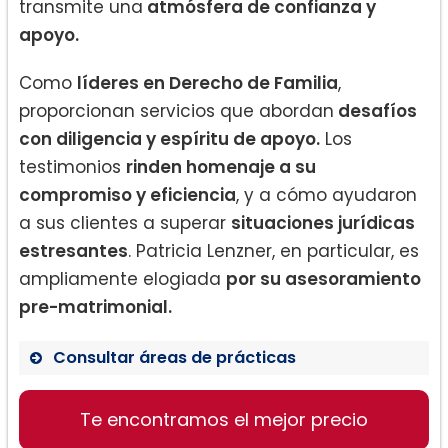
transmite una
atmósfera de confianza y
apoyo.
Como
líderes en Derecho de Familia
,
proporcionan servicios que abordan
desafíos
con diligencia y espíritu de apoyo.
Los
testimonios
rinden homenaje a su
compromiso y eficiencia
, y a cómo ayudaron
a sus clientes a superar
situaciones jurídicas
estresantes
. Patricia Lenzner, en particular, es
ampliamente elogiada
por su asesoramiento
pre-matrimonial.
Consultar áreas de prácticas
Derecho de Familia
Te encontramos el mejor precio
Divorcio