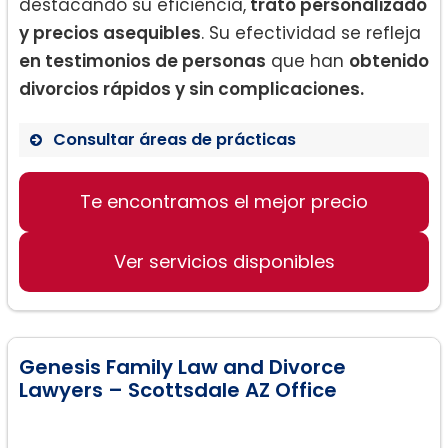
destacando su eficiencia,
trato personalizado
y precios asequibles
. Su efectividad se refleja
en testimonios de personas
que han
obtenido
divorcios rápidos y sin complicaciones.
Consultar áreas de prácticas
Te encontramos el mejor precio
Divorcios
Disolución de matrimonio sin hijos
menores
Ver servicios disponibles
Resoluciones de disputas familiares
Genesis Family Law and Divorce
Lawyers – Scottsdale AZ Office