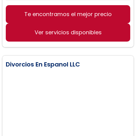
Te encontramos el mejor precio
Derecho Familiar
Divorcios
Ver servicios disponibles
Custodia de hijos
Divorcios En Espanol LLC