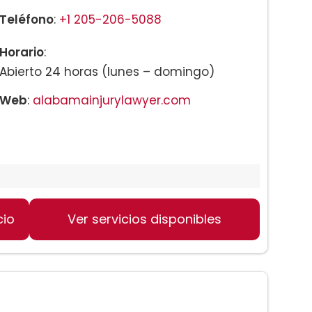
Teléfono
:
+1 205-206-5088
Horario
:
Abierto 24 horas (lunes – domingo)
Web
:
alabamainjurylawyer.com
ingham
cio
Ver servicios disponibles