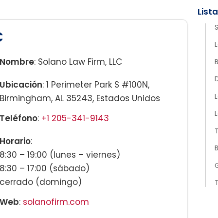
S
C
Nombre
: Solano Law Firm, LLC
B
Ubicación
: 1 Perimeter Park S #100N,
Birmingham, AL 35243, Estados Unidos
Teléfono
:
+1 205-341-9143
T
Horario
:
8:30 – 19:00 (lunes – viernes)
G
8:30 – 17:00 (sábado)
cerrado (domingo)
T
Web
:
solanofirm.com