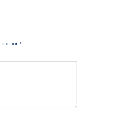
cados con
*