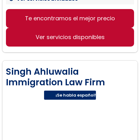
Deportación:
Te encontramos el mejor precio
Ver servicios disponibles
Singh Ahluwalia
Immigration Law Firm
¡Se habla español!
Asilo: