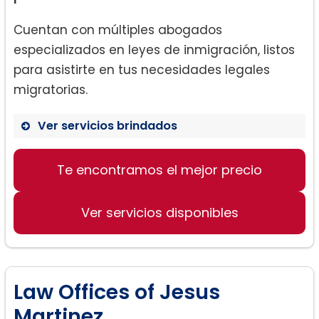
Cuentan con múltiples abogados
especializados en leyes de inmigración, listos
para asistirte en tus necesidades legales
migratorias.
Ver servicios brindados
Te encontramos el mejor precio
Leyes de inmigración
Defensa en casos de deportación
Ver servicios disponibles
Visas y ciudadanía estadounidense
Alivio humanitario como asilo o
estatus de refugiado
Law Offices of Jesus
Martinez