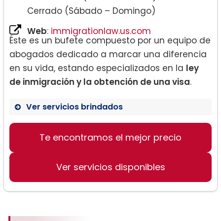
Cerrado (Sábado – Domingo)
Web
:
immigrationlaw.us.com
Éste es un bufete compuesto por un equipo de
abogados dedicado a marcar una diferencia
en su vida, estando especializados en la
ley
de inmigración y la obtención de una visa
.
Ver servicios brindados
Te encontramos el mejor precio
Programa H-1B para trabajadores
extranjeros en ocupaciones
especializadas
Ver servicios disponibles
Programa H1B1 para trabajadores
extranjeros en ocupaciones
especializadas (específico para
ciudadanos de Singapur)