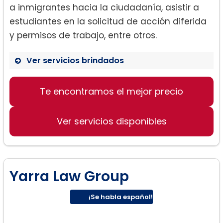
a inmigrantes hacia la ciudadanía, asistir a
estudiantes en la solicitud de acción diferida
y permisos de trabajo, entre otros.
Ver servicios brindados
Te encontramos el mejor precio
Ciudadanía de EE. UU.
Tarjetas verdes y ajuste de estatus
Ver servicios disponibles
Acción diferida
Defensa de deportación
Perdones
Visas U para víctimas de delitos
Yarra Law Group
violentos
Peticiones VAWA para víctimas de
¡Se habla español!
violencia doméstica
Estado de Protección Temporal