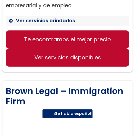
empresarial y de empleo.
Ver servicios brindados
Te encontramos el mejor precio
Defensa de remoción compleja
Inmigración basada en la familia
Ver servicios disponibles
Inmigración de empleo
Brown Legal – Immigration
Firm
¡Se habla español!