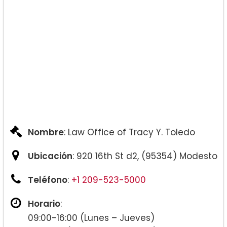
Manutención Conyugal:
Nombre
: Law Office of Tracy Y. Toledo
Ubicación
: 920 16th St d2, (95354) Modesto
Teléfono
:
+1 209-523-5000
Manutención de los hijos:
Horario
:
09:00-16:00 (Lunes – Jueves)