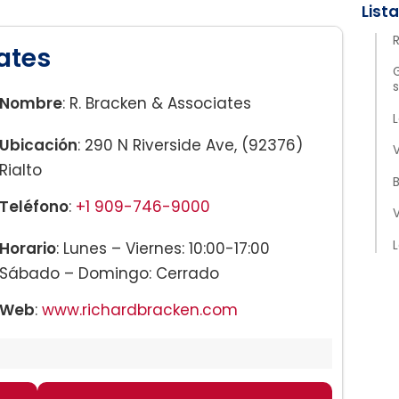
R
ates
s
Nombre
: R. Bracken & Associates
L
Ubicación
: 290 N Riverside Ave, (92376)
V
Rialto
Teléfono
:
+1 909-746-9000
L
Horario
: Lunes – Viernes: 10:00-17:00
Sábado – Domingo: Cerrado
Web
:
www.richardbracken.com