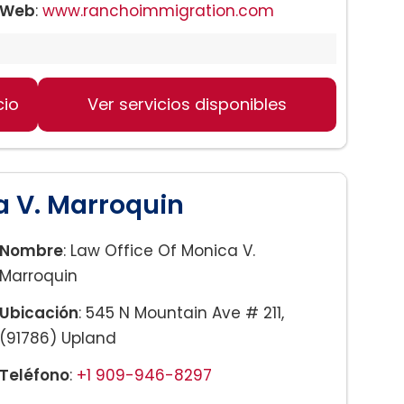
Web
:
www.ranchoimmigration.com
cio
Ver servicios disponibles
a V. Marroquin
Nombre
: Law Office Of Monica V.
Marroquin
Ubicación
: 545 N Mountain Ave # 211,
(91786) Upland
Teléfono
:
+1 909-946-8297