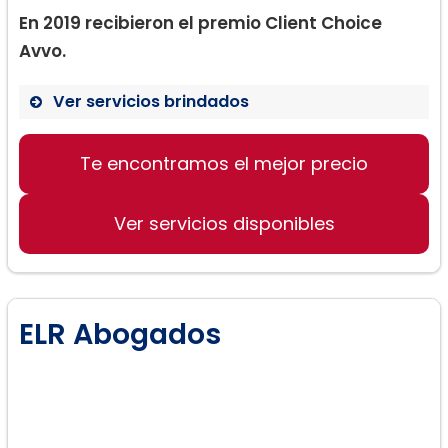
En 2019 recibieron el premio Client Choice
Avvo.
Ver servicios brindados
Te encontramos el mejor precio
Servicios de Inmigración
Representación en Corte
Ver servicios disponibles
Defensa contra Deportación
Asistencia en Visa U
ELR Abogados