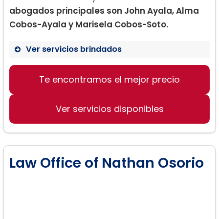
abogados principales son John Ayala, Alma
Cobos-Ayala y Marisela Cobos-Soto.
Ver servicios brindados
Te encontramos el mejor precio
Inmigración basada en la familia
Apelaciones de inmigración
Ver servicios disponibles
Asilo, VAWA, Visa U
Defensa contra la deportación
Law Office of Nathan Osorio