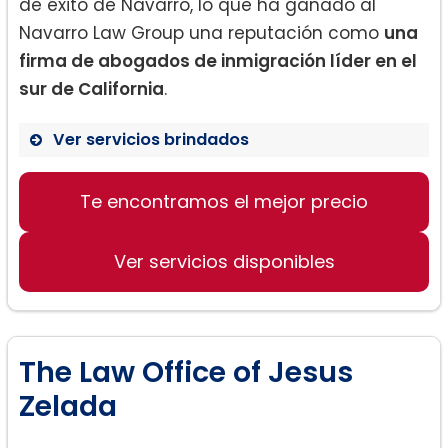
de éxito de Navarro, lo que ha ganado al
Navarro Law Group una reputación como
una
firma de abogados de inmigración líder en el
sur de California
.
Ver servicios brindados
Te encontramos el mejor precio
Leyes de Inmigración y Nacionalidad
Ajuste de Estatus
Ver servicios disponibles
Apelaciones en el 9º Circuito
The Law Office of Jesus
Zelada