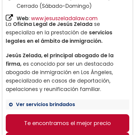
Cerrado (Sábado-Domingo)
Web
:
www.jesuszeladalaw.com
La
Oficina Legal de Jesús Zelada
se
especializa en la prestación de
servicios
legales en el ámbito de inmigración.
Jesús Zelada, el principal abogado de la
firma,
es conocido por ser un destacado
abogado de inmigración en Los Ángeles,
especializado en casos de deportación,
apelaciones y reunificación familiar.
Ver servicios brindados
Te encontramos el mejor precio
Casos de deportación
Apelaciones