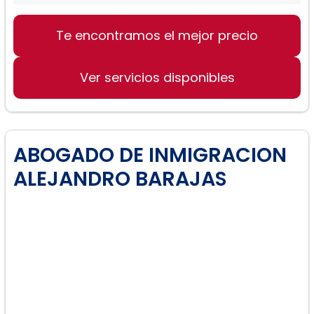
Te encontramos el mejor precio
Legislación de Inmigración
Ver servicios disponibles
ABOGADO DE INMIGRACION
ALEJANDRO BARAJAS