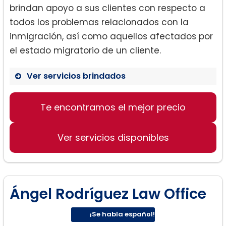
brindan apoyo a sus clientes con respecto a
todos los problemas relacionados con la
inmigración, así como aquellos afectados por
el estado migratorio de un cliente.
Ver servicios brindados
Ley de inmigración:
Te encontramos el mejor precio
Ver servicios disponibles
Ángel Rodríguez Law Office
Asilo:
¡Se habla español!