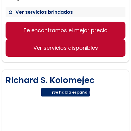
Ver servicios brindados
Asilo:
Te encontramos el mejor precio
Ver servicios disponibles
Richard S. Kolomejec
¡Se habla español!
Peticiones familiares: