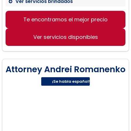
Ver servicios brindados
Inmigración comercial:
Te encontramos el mejor precio
Ver servicios disponibles
Inmigración familiar:
Attorney Andrei Romanenko
¡Se habla español!