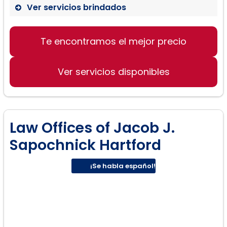
Ver servicios brindados
Residencia permanente (tarjeta
Te encontramos el mejor precio
verde)
Ver servicios disponibles
Ciudadanía (naturalización)
Law Offices of Jacob J.
Sapochnick Hartford
¡Se habla español!