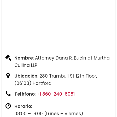
Adopciones internacionales
Deportación, remoción y exclusión
Servicios de nómina
Centro de recursos para el
matrimonio igualitario
Nombre
: Attorney Dana R. Bucin at Murtha
Cullina LLP
Exenciones
Ubicación
: 280 Trumbull St 12th Floor,
Categorías especiales de
(06103) Hartford
solicitantes de la tarjeta verde
Teléfono
:
+1 860-240-6081
Opciones de visa para médicos
Horario
:
08:00 – 18:00 (Lunes – Viernes)