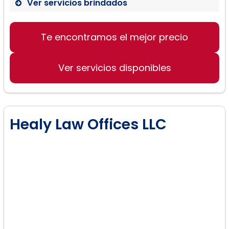
Ver servicios brindados
Solicitud de tarjeta verde
Te encontramos el mejor precio
Visas de trabajo
Ver servicios disponibles
Visas de estudiante
Visas de inversionista extranjero
Healy Law Offices LLC
Asilo
Naturalización
Visas de trabajo religioso