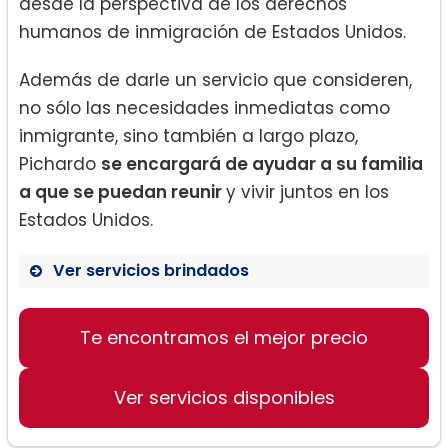
desde la perspectiva de los derechos
humanos de inmigración de Estados Unidos.
Además de darle un servicio que consideren,
no sólo las necesidades inmediatas como
inmigrante, sino también a largo plazo,
Pichardo
se encargará de ayudar a su familia
a que se puedan reunir
y vivir juntos en los
Estados Unidos.
Ver servicios brindados
Asilo
Te encontramos el mejor precio
Defensa contra deportación
Ver servicios disponibles
Visa especial juvenil