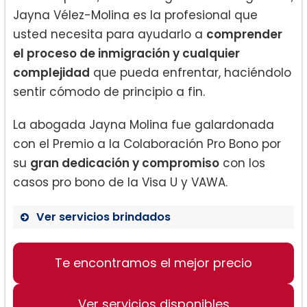
Jayna Vélez-Molina es la profesional que
usted necesita para ayudarlo a
comprender
el proceso de inmigración y cualquier
complejidad
que pueda enfrentar, haciéndolo
sentir cómodo de principio a fin.
La abogada Jayna Molina fue galardonada
con el Premio a la Colaboración Pro Bono por
su
gran dedicación y compromiso
con los
casos pro bono de la Visa U y VAWA.
Ver servicios brindados
Peticiones conyugales
Te encontramos el mejor precio
Peticiones familiares
Ver servicios disponibles