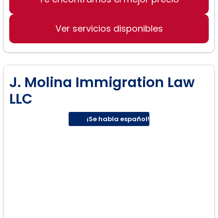
Exenciones de inadmisibilidad
Ver servicios disponibles
Ajuste de estatus
Trabajo de inmigrantes y no
J. Molina Immigration Law
inmigrantes
LLC
Visas de inversionista
¡Se habla español!