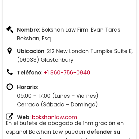
Representación ante la Corte de
Inmigración de Hartford
Nombre
: Bokshan Law Firm: Evan Taras
Estatus de Protección Temporal
Bokshan, Esq
(TPS)
Ubicación
: 212 New London Turnpike Suite E,
Mociones para reabrir asuntos de
(06033) Glastonbury
USCIS
Teléfono
:
+1 860-756-0940
DACA (acción diferida para los que
Horario
:
llegan desde temprana edad)
09:00 – 17:00 (Lunes – Viernes)
Cerrado (Sábado – Domingo)
N-600
Web
:
bokshanlaw.com
En el bufete de abogado de inmigración en
español Bokshan Law pueden
defender su