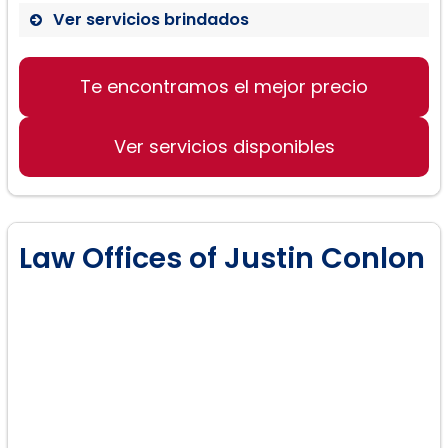
Ver servicios brindados
Inmigración familiar
Te encontramos el mejor precio
Ciudadanía
Ver servicios disponibles
Tarjetas verdes basadas en el
empleo
Law Offices of Justin Conlon
Visas de no inmigrante basada en
el empleo
Servicios médicos