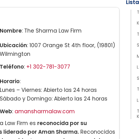
K
Nombre
: The Sharma Law Firm
T
Ubicación
: 1007 Orange St 4th floor, (19801)
Wilmington
M
Teléfono
:
+1 302-781-3077
L
S
Horario
:
Lunes – Viernes: Abierto las 24 horas
T
Sábado y Domingo: Abierto las 24 horas
Web
:
amansharmalaw.com
a Law Firm es
reconocida por su
s liderado por Aman Sharma.
Reconocidos