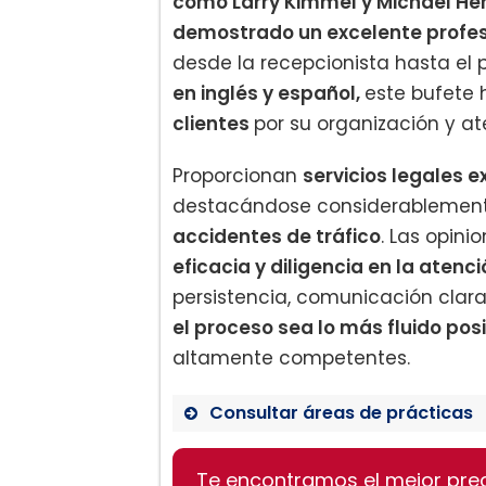
como Larry Kimmel y Michael He
demostrado un excelente profes
desde la recepcionista hasta el p
en inglés y español,
este bufete
clientes
por su organización y at
Proporcionan
servicios legales 
destacándose considerablemen
accidentes de tráfico
. Las opini
eficacia y diligencia en la atenc
persistencia, comunicación clar
el proceso sea lo más fluido posi
altamente competentes.
Consultar áreas de prácticas
Lesiones Laborales
Te encontramos el mejor pre
Accidentes de Tráfico