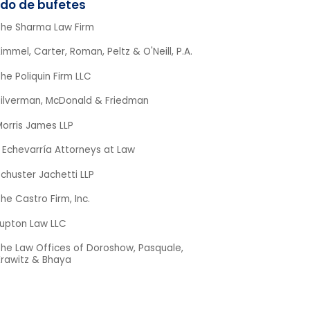
The Sharma Law Firm
immel, Carter, Roman, Peltz & O'Neill, P.A.
he Poliquin Firm LLC
Silverman, McDonald & Friedman
orris James LLP
 Echevarría Attorneys at Law
chuster Jachetti LLP
he Castro Firm, Inc.
Lupton Law LLC
The Law Offices of Doroshow, Pasquale,
Krawitz & Bhaya