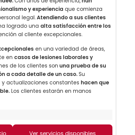
ndee.
Con años de experiencia,
han
ionalismo y experiencia
que comienza
ersonal legal.
Atendiendo a sus clientes
 ha logrado una
alta satisfacción entre los
ención al cliente excepcionales.
excepcionales
en una variedad de áreas,
te en
casos de lesiones laborales y
ones de los clientes son
una prueba de su
ión a cada detalle de un caso.
Su
a y actualizaciones constantes
hacen que
ble.
Los clientes estarán en manos
cio
Ver servicios disponibles