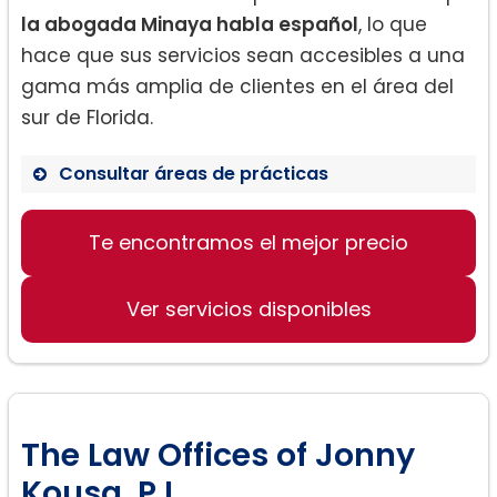
la abogada Minaya habla español
, lo que
hace que sus servicios sean accesibles a una
gama más amplia de clientes en el área del
sur de Florida.
Consultar áreas de prácticas
Te encontramos el mejor precio
Divorcio por Acuerdo
Derecho de Familia
Ver servicios disponibles
The Law Offices of Jonny
Kousa, P.L.