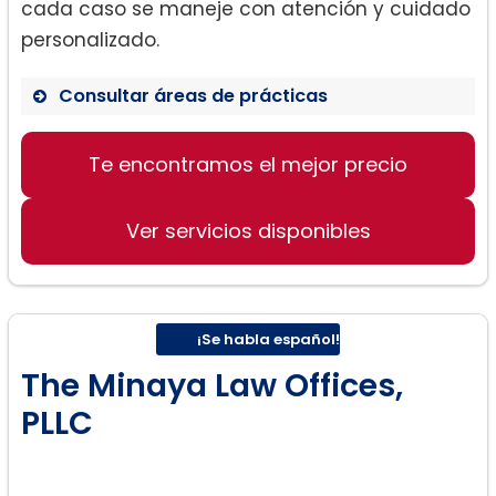
cada caso se maneje con atención y cuidado
personalizado.
Consultar áreas de prácticas
Te encontramos el mejor precio
Divorcio
Paternidad
Ver servicios disponibles
Custodia de Hijos
Manutención de Hijos
Pensión Alimenticia
Distribución Equitativa
¡Se habla español!
Reubicación
The Minaya Law Offices,
Modificaciones
PLLC
Violencia Doméstica
Acuerdos Prenupciales