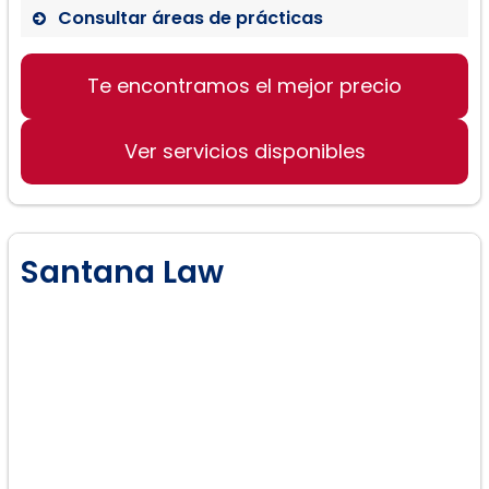
Consultar áreas de prácticas
Te encontramos el mejor precio
Divorcio
Paternidad
Ver servicios disponibles
Custodia de Hijos
Manutención de Hijos
Pensión Alimenticia
Distribución Equitativa
Santana Law
Reubicación
Modificaciones
Violencia Doméstica
Acuerdos Prenupciales
Derecho de Familia