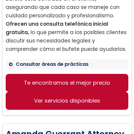
asegurando que cada caso se maneje con
cuidado personalizado y profesionalismo.
Ofrecen una consulta telefónica inicial
gratuita,
lo que permite a los posibles clientes
discutir sus necesidades legales y
comprender cómo el bufete puede ayudarlos.
Consultar áreas de prácticas
Te encontramos el mejor precio
Divorcio
Custodia de Hijos
Ver servicios disponibles
Manutención de Hijos
Casos de Violencia Doméstica
Acuerdos Prenupciales
Paternidad
Amanda Guerrant Attorney