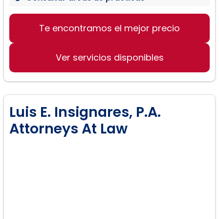
Te encontramos el mejor precio
Derecho de Familia (Divorcio,
Custodia de Hijos, Manutención de
Hijos, Pensión Alimenticia)
Ver servicios disponibles
Lesiones Personales (Resbalones y
Caídas, Responsabilidad de Locales,
Accidentes de Vehículos Motorizados)
Luis E. Insignares, P.A.
Attorneys At Law