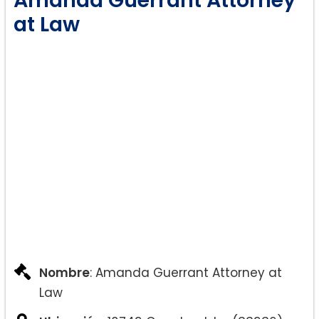
Planes de Crianza
at Law
Servicios de Mediación
Nombre
: Amanda Guerrant Attorney at
Law