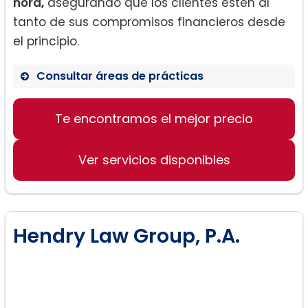
hora,
asegurando que los clientes estén al
tanto de sus compromisos financieros desde
el principio.
Consultar áreas de prácticas
Te encontramos el mejor precio
Divorcio
Pensión Alimenticia
Ver servicios disponibles
Custodia de Hijos
Manutención de Hijos
Paternidad
Custodia Relativa
Hendry Law Group, P.A.
Adopción
Derechos de los Abuelos
Dependencia (Casos de DCF)