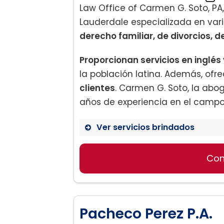
Law Office of Carmen G. Soto, PA
Lauderdale especializada en vari
derecho familiar, de divorcios, d
Proporcionan servicios en inglés
la población latina. Además, ofr
clientes
. Carmen G. Soto, la abog
años de experiencia en el campo 
Ver servicios brindados
Con
Derecho de Familia
Derecho de Inmigración
Derecho de bancarrota
Derecho Peñal
Pacheco Perez P.A.