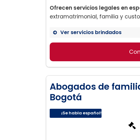
Ofrecen servicios legales en espa
extramatrimonial, familia y cust
Ver servicios brindados
Con
Derecho de Divorcio
Derecho de Custodia de 
Derecho de Familias
Abogados de famili
Bogotá
¡Se habla español!