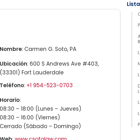
Nombre
: Carmen G. Soto, PA
L
Ubicación
: 600 S Andrews Ave #403,
N
(33301) Fort Lauderdale
L
Teléfono
:
+1 954-523-0703
Horario
:
08:30 – 18:00 (Lunes – Jueves)
08:30 – 16:00 (Viernes)
P
Cerrado (Sábado – Domingo)
Web
:
www.csotolaw.com