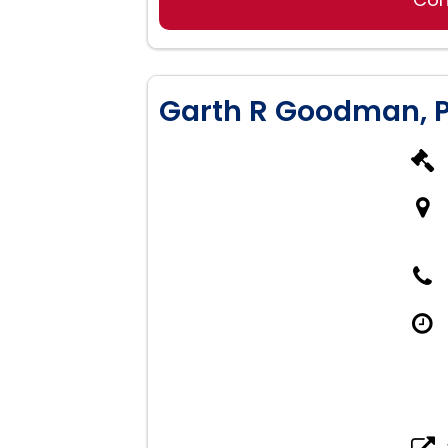
Derecho Penal
Derecho de Familia
Lesiones Personales
Custodia y Manutención de
Garth R Goodman, 
Manutención y Pensión Ali
DUI/DWI
Delitos Relacionados con 
Robo y Hurto
Violencia Doméstica