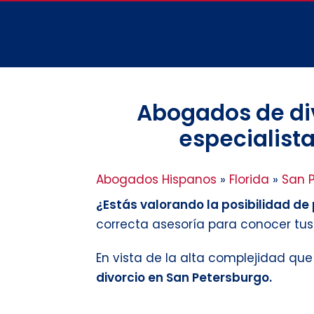
Abogados de div
especialista
Abogados Hispanos
»
Florida
»
San P
¿Estás valorando la posibilidad de p
correcta asesoría para conocer tu
En vista de la alta complejidad qu
divorcio en San Petersburgo.