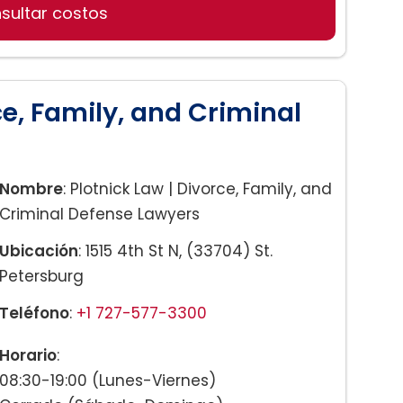
sultar costos
potecarias
mos
ce, Family, and Criminal
Arrendatario
 Hijos
Nombre
: Plotnick Law | Divorce, Family, and
Criminal Defense Lawyers
Ubicación
: 1515 4th St N, (33704) St.
Petersburg
Teléfono
:
+1 727-577-3300
Horario
:
08:30-19:00 (Lunes-Viernes)