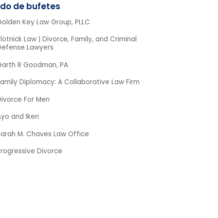
Golden Key Law Group, PLLC
lotnick Law | Divorce, Family, and Criminal
Defense Lawyers
Garth R Goodman, PA
amily Diplomacy: A Collaborative Law Firm
Divorce For Men
Ayo and Iken
Sarah M. Chaves Law Office
Progressive Divorce