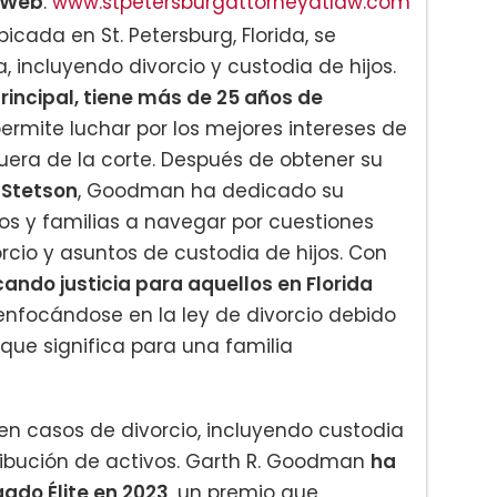
Web
:
www.stpetersburgattorneyatlaw.com
icada en St. Petersburg, Florida, se
, incluyendo divorcio y custodia de hijos.
incipal, tiene más de 25 años de
permite luchar por los mejores intereses de
uera de la corte. Después de obtener su
e Stetson
, Goodman ha dedicado su
uos y familias a navegar por cuestiones
rcio y asuntos de custodia de hijos. Con
ando justicia para aquellos en Florida
nfocándose en la ley de divorcio debido
que significa para una familia
 en casos de divorcio, incluyendo custodia
stribución de activos. Garth R. Goodman
ha
ado Élite en 2023
, un premio que