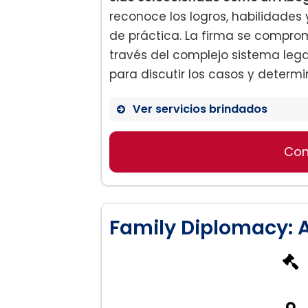
reconoce los logros, habilidades
de práctica. La firma se compro
través del complejo sistema lega
para discutir los casos y determi
Ver servicios brindados
Con
Derecho de Familia
Divorcio
Custodia de Hijos
Modificación y Cumplimie
Family Diplomacy: A