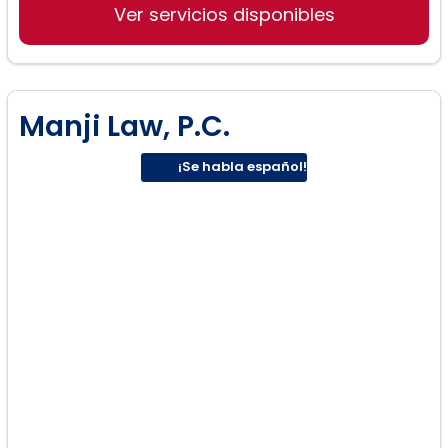
Ver servicios disponibles
Obtención de residencia permanente
(Green Cards)
Protección de menores maltratados
(SIJS)
Manji Law, P.C.
¡Se habla español!