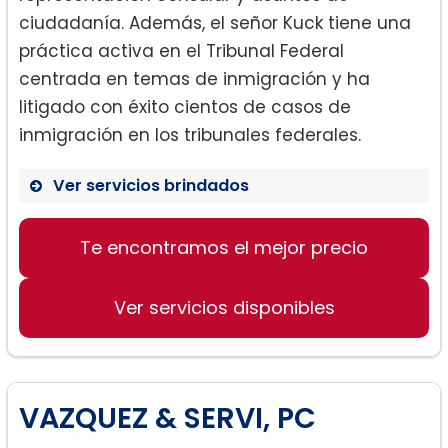
ciudadanía. Además, el señor Kuck tiene una
práctica activa en el Tribunal Federal
centrada en temas de inmigración y ha
litigado con éxito cientos de casos de
inmigración en los tribunales federales.
Ver servicios brindados
Te encontramos el mejor precio
Inmigración empresarial
Visas de negocios y profesionales
Ver servicios disponibles
Certificaciones laborales
Visas de inmigrante
Representación consular
Asuntos de ciudadanía
VAZQUEZ & SERVI, PC