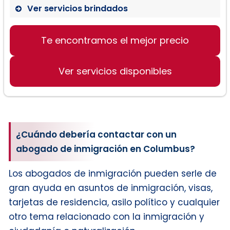
Ver servicios brindados
Te encontramos el mejor precio
Visas de Inmigrantes
Visas de no Inmigrantes
Ver servicios disponibles
Procedimientos de Deportación
Green CArds
¿Cuándo debería contactar con un
abogado de inmigración en Columbus?
Los abogados de inmigración pueden serle de
gran ayuda en asuntos de inmigración, visas,
tarjetas de residencia, asilo político y cualquier
otro tema relacionado con la inmigración y