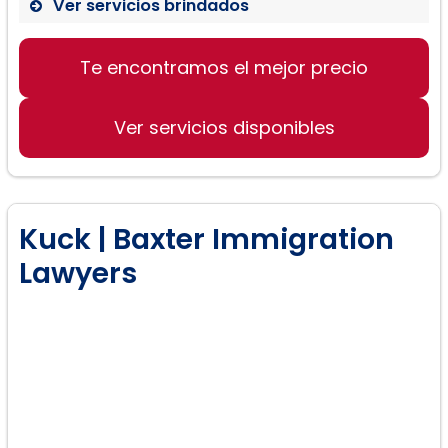
Ver servicios brindados
Te encontramos el mejor precio
Derecho de Inmigración
Derecho de Familia
Ver servicios disponibles
Derecho Penal
Kuck | Baxter Immigration
Lawyers