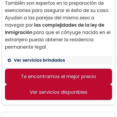
También son expertos en la preparación de
exenciones para asegurar el éxito de su caso.
Ayudan a las parejas del mismo sexo a
navegar por
las complejidades de la ley de
inmigración
para que el cónyuge nacido en el
extranjero pueda obtener la residencia
permanente legal.
Ver servicios brindados
Te encontramos el mejor precio
Obtención de residencia permanente
legal
Preparación de exenciones
Ver servicios disponibles
Apoyo a matrimonios del mismo sexo
Ayuda a víctimas de delitos violentos
Revisión de antecedentes penales