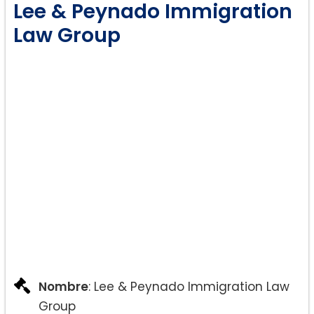
Lee & Peynado Immigration
Defensa contra la deportación
Law Group
Nombre
: Lee & Peynado Immigration Law
Group