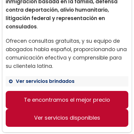
inmigración basada en la familia, defensa
contra deportación, alivio humanitario,
litigación federal y representación en
consulados
.
Ofrecen consultas gratuitas, y su equipo de
abogados habla español, proporcionando una
comunicación efectiva y comprensible para
su clientela latina.
Ver servicios brindados
Te encontramos el mejor precio
Inmigración basada en la familia
Defensa contra deportación
(Removal)
Ver servicios disponibles
Alivio humanitario