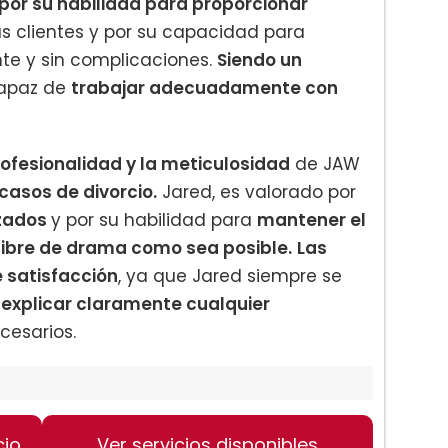
por su habilidad para proporcionar
us clientes y por su capacidad para
nte y sin complicaciones.
Siendo un
apaz de
trabajar adecuadamente con
rofesionalidad y la meticulosidad
de JAW
casos de divorcio.
Jared, es valorado por
izados
y por su habilidad para
mantener el
 libre de drama como sea posible.
Las
e satisfacción
, ya que Jared siempre se
y
explicar claramente cualquier
esarios.
cio
Ver servicios disponibles