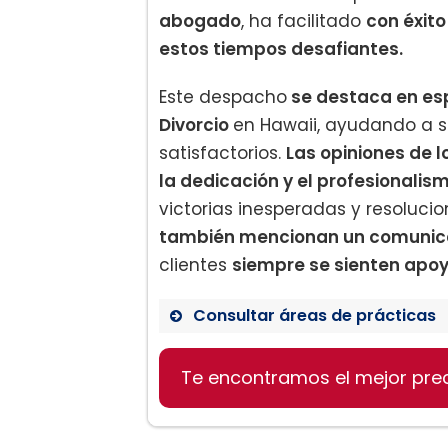
abogado
, ha facilitado
con éxito
estos tiempos desafiantes.
Este despacho
se destaca en es
Divorcio
en Hawaii, ayudando a s
satisfactorios.
Las opiniones de l
la dedicación y el profesionalism
victorias inesperadas y resolucio
también mencionan un comunicac
clientes
siempre se sienten apo
Consultar áreas de prácticas
Derecho de Familia
Te encontramos el mejor pre
Derecho Civil
Derecho Penal