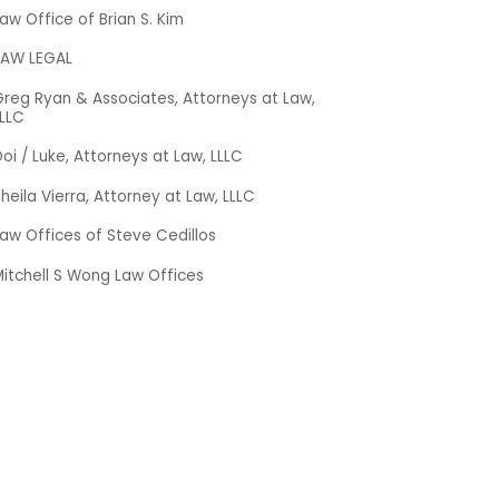
aw Office of Brian S. Kim
JAW LEGAL
reg Ryan & Associates, Attorneys at Law,
LLLC
oi / Luke, Attorneys at Law, LLLC
heila Vierra, Attorney at Law, LLLC
aw Offices of Steve Cedillos
itchell S Wong Law Offices