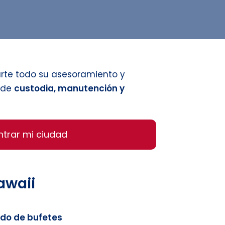
arte todo su asesoramiento y
n de
custodia, manutención y
ntrar mi ciudad
awaii