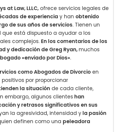
s at Law, LLLC,
ofrece servicios legales de
écadas de experiencia
y han
obtenido
rgo de sus años de servicios
. Tienen un
l
que está dispuesto a ayudar a los
gales complejos.
En los comentarios de los
ad y dedicación de Greg Ryan,
muchos
bogado «enviado por Dios»
.
rvicios como Abogados de Divorcio
en
 positivos por proporcionar
ienden la situación
de cada cliente,
in embargo, algunos clientes
han
ión y retrasos significativos en sus
an la agresividad, intensidad y
la pasión
quien definen como una
peleadora