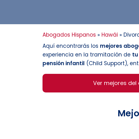
Abogados Hispanos
»
Hawái
»
Divor
Aquí encontrarás los
mejores aboga
experiencia en la tramitación de
tu
pensión infantil
(Child Support), ent
Ver mejores del
Mejo