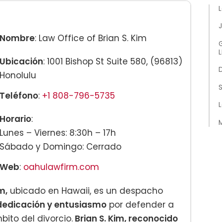
L
Nombre
: Law Office of Brian S. Kim
G
Ubicación
: 1001 Bishop St Suite 580, (96813)
D
Honolulu
S
Teléfono
:
+1 808-796-5735
L
Horario
:
M
Lunes – Viernes: 8:30h – 17h
Sábado y Domingo: Cerrado
Web
:
oahulawfirm.com
m,
ubicado en Hawaii, es un despacho
 dedicación y entusiasmo
por defender a
ito del divorcio.
Brian S. Kim, reconocido