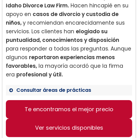
Idaho Divorce Law Firm.
Hacen hincapié en su
apoyo en
casos de divorcio y custodia de
niños,
y recomiendan encarecidamente sus
servicios. Los clientes han
elogiado su
puntualidad, conocimientos y disposición
para responder a todas las preguntas. Aunque
algunos
reportaron experiencias menos
favorables,
la mayoría acordó que la firma
era
profesional y útil.
Consultar áreas de prácticas
Te encontramos el mejor precio
Divorcio
Custodia de niños
Ver servicios disponibles
Mediación de divorcio