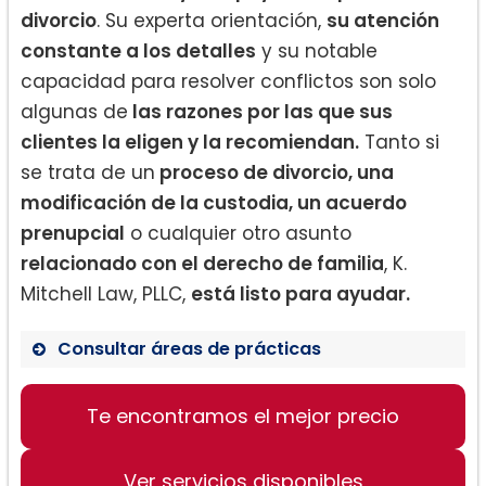
divorcio
. Su experta orientación,
su atención
constante a los detalles
y su notable
capacidad para resolver conflictos son solo
algunas de
las razones por las que sus
clientes la eligen y la recomiendan.
Tanto si
se trata de un
proceso de divorcio, una
modificación de la custodia, un acuerdo
prenupcial
o cualquier otro asunto
relacionado con el derecho de familia
, K.
Mitchell Law, PLLC,
está listo para ayudar.
Consultar áreas de prácticas
Te encontramos el mejor precio
Divorcio
Modificación de la custodia
Ver servicios disponibles
Acuerdos prenupciales