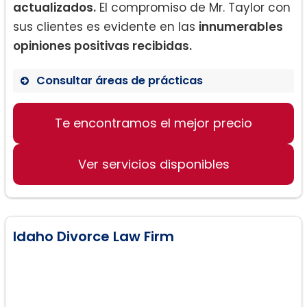
actualizados.
El compromiso de Mr. Taylor con
sus clientes es evidente en las
innumerables
opiniones positivas recibidas.
Consultar áreas de prácticas
Derecho de Divorcio
Te encontramos el mejor precio
Cuestiones de Custodia
Divorcios sin culpa
Ver servicios disponibles
Idaho Divorce Law Firm