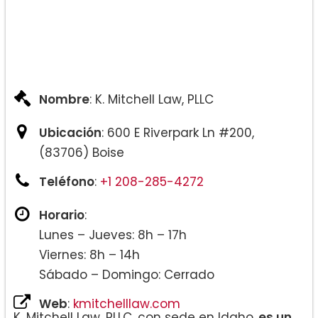
Nombre
: K. Mitchell Law, PLLC
Ubicación
: 600 E Riverpark Ln #200,
(83706) Boise
Teléfono
:
+1 208-285-4272
Horario
:
Lunes – Jueves: 8h – 17h
Viernes: 8h – 14h
Sábado – Domingo: Cerrado
Web
:
kmitchelllaw.com
K. Mitchell Law, PLLC, con sede en Idaho,
es un