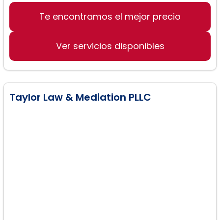
Legales de divorcio
Te encontramos el mejor precio
Mediación en divorcios
Cambio de custodia
Ver servicios disponibles
Manutención de hijos
Adopciones
Taylor Law & Mediation PLLC