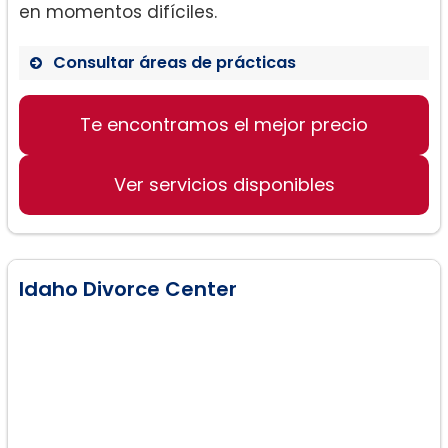
en momentos difíciles.
Consultar áreas de prácticas
Te encontramos el mejor precio
Divorcios
Custodia de hijos
Ver servicios disponibles
Resoluciones financieras en casos de
divorcio
Idaho Divorce Center