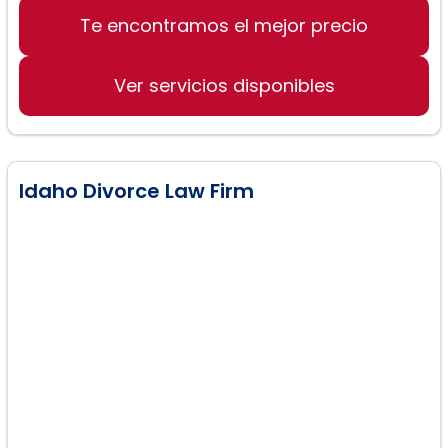
Te encontramos el mejor precio
Manejo de divorcios complejos
Acuerdos de custodia simplificados
Ver servicios disponibles
Asesoría financiera en divorcios
Idaho Divorce Law Firm