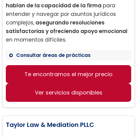
hablan de la capacidad de la firma
para
entender y navegar por asuntos jurídicos
complejos,
asegurando resoluciones
satisfactorias y ofreciendo apoyo emocional
en momentos difíciles.
Consultar áreas de prácticas
Divorcios
Te encontramos el mejor precio
Custodia de hijos
Asesoría legal de divorcios
Ver servicios disponibles
Taylor Law & Mediation PLLC