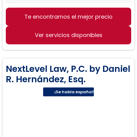
Divorcio:
Te encontramos el mejor precio
Ver servicios disponibles
NextLevel Law, P.C. by Daniel
R. Hernández, Esq.
¡Se habla español!