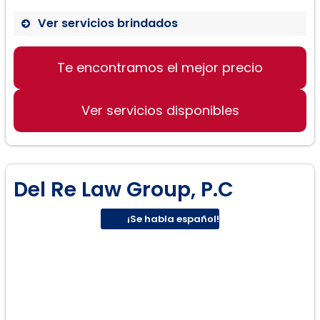
Ver servicios brindados
Divorcios:
Te encontramos el mejor precio
Ver servicios disponibles
Del Re Law Group, P.C
¡Se habla español!