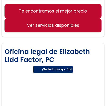
Divorcio:
Te encontramos el mejor precio
Ver servicios disponibles
Oficina legal de Elizabeth
Lidd Factor, PC
¡Se habla español!