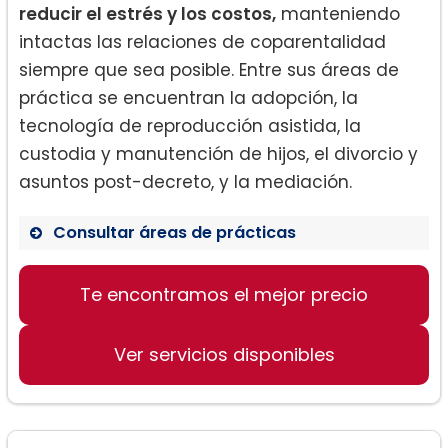
reducir el estrés y los costos,
manteniendo
intactas las relaciones de coparentalidad
siempre que sea posible. Entre sus áreas de
práctica se encuentran la adopción, la
tecnología de reproducción asistida, la
custodia y manutención de hijos, el divorcio y
asuntos post-decreto, y la mediación.
Consultar áreas de prácticas
Te encontramos el mejor precio
Adopción
Tecnología de Reproducción Asistida
Ver servicios disponibles
Custodia y Manutención de Hijos
Divorcio y Asuntos Post-Decreto
Mediación