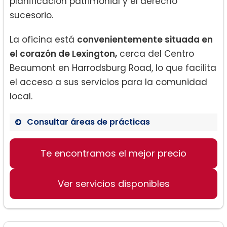
planificación patrimonial y el derecho
sucesorio.
La oficina está
convenientemente situada en
el corazón de Lexington,
cerca del Centro
Beaumont en Harrodsburg Road, lo que facilita
el acceso a sus servicios para la comunidad
local.
Consultar áreas de prácticas
Te encontramos el mejor precio
Divorcio y Separación
Custodia de Hijos y Tiempo
Compartido
Ver servicios disponibles
Soporte Infantil
Mantenimiento/Alimentos