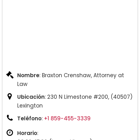
Paternidad
Tecnología de Reproducción Asistida
Derechos de los Abuelos
Probate de Testamentos
Tutela y Curatela
Poderes Notariales
Testamentos Vitales
Cuestiones de Familias del Mismo
Nombre
: Braxton Crenshaw, Attorney at
Sexo
Law
Acuerdos Prenupciales y
Ubicación
: 230 N Limestone #200, (40507)
Postnupciales
Lexington
Dependencia/Negligencia/Abuso
Muerte por Negligencia
Teléfono
:
+1 859-455-3339
Lesiones Personales
Horario
: