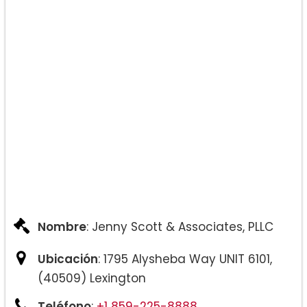
Tiempo Compartido para Padres y
Abuelos
Nombre
: Jenny Scott & Associates, PLLC
Ubicación
: 1795 Alysheba Way UNIT 6101,
(40509) Lexington
Teléfono
:
+1 859-225-8888