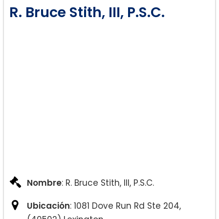
Adopciones
R. Bruce Stith, III, P.S.C.
Violencia Doméstica
Acuerdos Prenupciales y
Postnupciales
Planificación Patrimonial
Derecho Sucesorio
Nombre
: R. Bruce Stith, III, P.S.C.
Ubicación
: 1081 Dove Run Rd Ste 204,