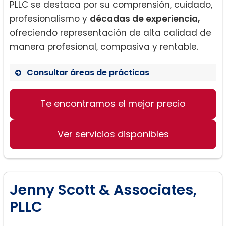
PLLC se destaca por su comprensión, cuidado,
profesionalismo y
décadas de experiencia,
ofreciendo representación de alta calidad de
manera profesional, compasiva y rentable.
Consultar áreas de prácticas
Te encontramos el mejor precio
Disolución del Matrimonio
Separación Legal
Ver servicios disponibles
Acuerdos Prenupciales y
Postnupciales
Violencia Doméstica
Apelaciones
Jenny Scott & Associates,
Paternidad
PLLC
Custodia de Hijos
Manutención Infantil