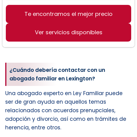
Te encontramos el mejor precio
Derecho de Familia
Divorcio (incluyendo Divorcio No
Impugnado)
Ver servicios disponibles
¿Cuándo debería contactar con un
abogado familiar en Lexington?
Una abogado experto en Ley Familiar puede
ser de gran ayuda en aquellos temas
relacionados con acuerdos prenupciales,
adopción y divorcio, así como en trámites de
herencia, entre otros.