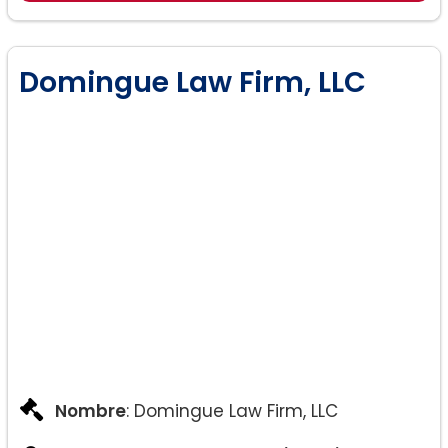
Custodia y Manutención de Menores
Mediación
Manutención de Menores y Paternidad
Domingue Law Firm, LLC
Nombre
: Domingue Law Firm, LLC