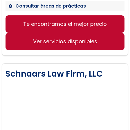
Consultar áreas de prácticas
Te encontramos el mejor precio
Derecho de Familia
Divorcio
Ver servicios disponibles
Custodia y Visitación de Menores
Adopción
Violencia Doméstica y Órdenes de
Protección
Schnaars Law Firm, LLC
Derechos de los Padres