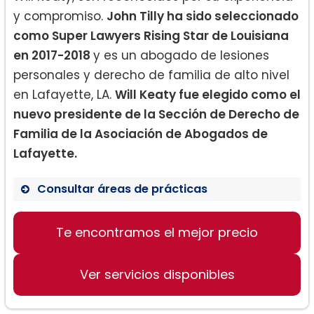
y compromiso.
John Tilly ha sido seleccionado
como Super Lawyers Rising Star de Louisiana
en 2017-2018
y es un abogado de lesiones
personales y derecho de familia de alto nivel
en Lafayette, LA.
Will Keaty fue elegido como el
nuevo presidente de la Sección de Derecho de
Familia de la Asociación de Abogados de
Lafayette.
Consultar áreas de prácticas
Te encontramos el mejor precio
Derecho de Familia
Planificación Patrimonial/Sucesiones
Ver servicios disponibles
Litigios Civiles/Servicios Empresariales
Lesiones Personales/Apelaciones de