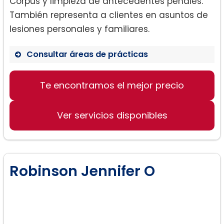
Corpus y limpieza de antecedentes penales.
También representa a clientes en asuntos de
lesiones personales y familiares.
Consultar áreas de prácticas
Te encontramos el mejor precio
Derecho de Familia
Lesiones Personales
Ver servicios disponibles
Defensa Criminal
Disputas de Contratos
Derecho de Propiedad
Robinson Jennifer O