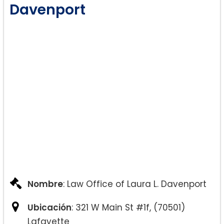
Modificaciones de Custodia
Davenport
Custodia de Emergencia
Adopciones (incluyendo Adopciones
del Mismo Sexo)
Acuerdos Prenupciales
Cambios de Nombre
Nombre
: Law Office of Laura L. Davenport
Ubicación
: 321 W Main St #1f, (70501)
Lafayette