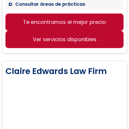
Consultar áreas de prácticas
Te encontramos el mejor precio
Derecho de Familia
Divorcio
Ver servicios disponibles
Custodia y Visitación
Manutención de Menores
Testamentos
Claire Edwards Law Firm