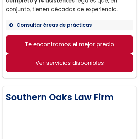
completo y 14 asistentes
legales que, en
conjunto, tienen décadas de experiencia.
Consultar áreas de prácticas
Te encontramos el mejor precio
Derecho de Inmigración
Defensa Criminal
Ver servicios disponibles
Derecho de Familia
Southern Oaks Law Firm