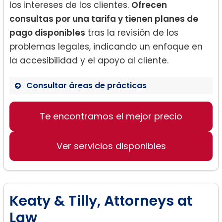
los intereses de los clientes.
Ofrecen
consultas por una tarifa y tienen planes de
pago disponibles
tras la revisión de los
problemas legales, indicando un enfoque en
la accesibilidad y el apoyo al cliente.
Consultar áreas de prácticas
Te encontramos el mejor precio
Derecho de Familia
Divorcio
Ver servicios disponibles
Lesiones Personales
Accidentes Automovilísticos
Keaty & Tilly, Attorneys at
Law