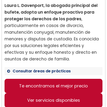
Laura L. Davenport, la abogada principal del
bufete, adopta un enfoque proactivo para
proteger los derechos de los padres
,
particularmente en casos de divorcio,
manutención conyugal, manutención de
menores y disputas de custodia. Es conocida
por sus soluciones legales eficientes y
efectivas y su enfoque honesto y directo en
asuntos de derecho de familia.
Consultar áreas de prácticas
Te encontramos el mejor precio
Derecho de Familia
Divorcio
Ver servicios disponibles
Derechos de los Padres