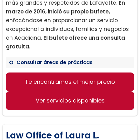
más grandes y respetados de Lafayette.
En
marzo de 2016, inició su propio bufete,
enfocándose en proporcionar un servicio
excepcional a individuos, familias y negocios
en Acadiana.
El bufete ofrece una consulta
gratuita.
Consultar áreas de prácticas
Te encontramos el mejor precio
Divorcio
Custodia de Menores
Ver servicios disponibles
Manutención de Menores
Manutención Conyugal
Particiones de Propiedad Comunitaria
Divorcio LGBTQ
Law Office of Laura L.