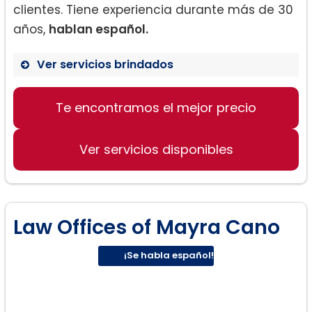
clientes. Tiene experiencia durante más de 30
años,
hablan español.
Ver servicios brindados
Te encontramos el mejor precio
Leyes de Inmigración
Compensación a trabajadores
Ver servicios disponibles
Law Offices of Mayra Cano
¡Se habla español!