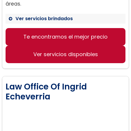
áreas.
Ver servicios brindados
Te encontramos el mejor precio
Inmigración
– Asilo
Ver servicios disponibles
– Retención de expulsión
– Convención contra la tortura
– Estatus Especial de Inmigrante Juvenil
(SIJS)
Law Office Of Ingrid
– Cancelación de expulsión para ciertos
Echeverria
residentes no permanentes (42B)
– Cancelación de expulsión para ciertos
residentes permanentes (42A)
– Determinaciones de bonos