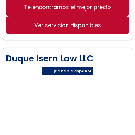
Te encontramos el mejor precio
Inmigración
Ley de propietario-inquilino
Ver servicios disponibles
Derecho de familia
Duque Isern Law LLC
¡Se habla español!