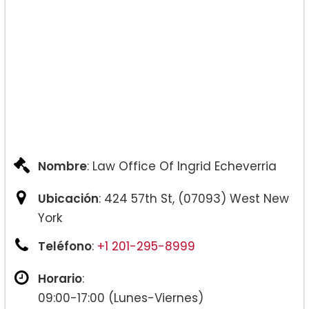
– Reconsideraciones de bonos
– Práctica de exención que incluye I-212, I-
601 e I-601A
– “Visas U”
– Ajuste de estado
– Peticiones de USCIS (I-130)
– Peticiones basadas en la familia (I-485)
– Peticiones de prometido (I-129F)
Nombre
: Law Office Of Ingrid Echeverria
– NÁCARA
– Suspensión de la expulsión
Ubicación
: 424 57th St, (07093) West New
– Solicitudes de libertad condicional
York
humanitaria
Teléfono
:
+1 201-295-8999
– Libertad condicional militar/Libertad
condicional vigente (PIP)
Horario
:
– Naturalización
09:00-17:00 (Lunes-Viernes)