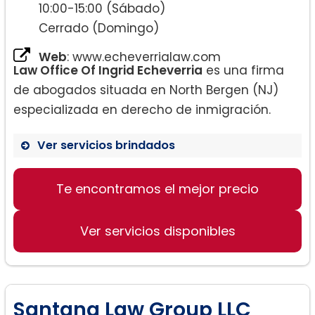
– Estatus de Protección Temporal (TPS)
10:00-15:00 (Sábado)
– Acción Diferida para los Llegados en la
Cerrado (Domingo)
Niñez (DACA)
Web
: www.echeverrialaw.com
– Práctica de movimiento
Law Office Of Ingrid Echeverria
es una firma
de abogados situada en North Bergen (NJ)
especializada en derecho de inmigración.
Ver servicios brindados
Te encontramos el mejor precio
Inmigración
Ver servicios disponibles
Santana Law Group LLC