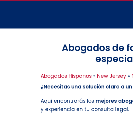
Abogados de fam
especial
Abogados Hispanos
»
New Jersey
»
¿Necesitas una solución clara a u
Aquí encontrarás los
mejores aboga
y experiencia en tu consulta legal.