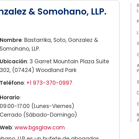
onzalez & Somohano, LLP.
L
Nombre
: Bastarrika, Soto, Gonzalez &
Somohano, LLP.
Ubicación
: 3 Garret Mountain Plaza Suite
A
302, (07424) Woodland Park
P
Teléfono
:
+1 973-370-0997
S
Horario
:
09:00-17:00 (Lunes-Viernes)
Cerrado (Sábado-Domingo)
R
Web
:
www.bgsglaw.com
mohano, LLP es un bufete de abogados