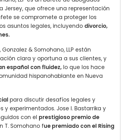
 Jersey, que ofrece una representación
 bufete se compromete a proteger los
os asuntos legales, incluyendo
divorcio,
nes.
o, Gonzalez & Somohano, LLP están
ción clara y oportuna a sus clientes, y
n español con fluidez,
lo que los hace
a comunidad hispanohablante en Nueva
cial
para discutir desafíos legales y
s y experimentados. Jose I. Bastarrika y
inguidos con el
prestigioso premio de
hn T. Somohano f
ue premiado con el Rising