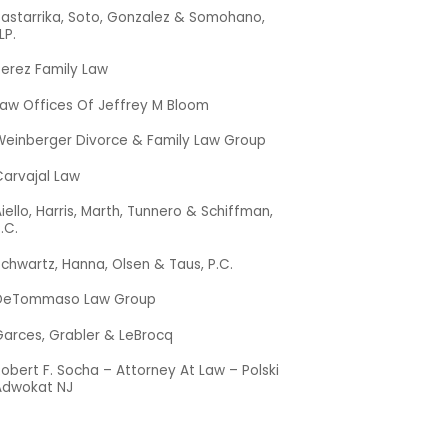
Bastarrika, Soto, Gonzalez & Somohano,
LP.
Perez Family Law
Law Offices Of Jeffrey M Bloom
Weinberger Divorce & Family Law Group
Carvajal Law
iello, Harris, Marth, Tunnero & Schiffman,
.C.
chwartz, Hanna, Olsen & Taus, P.C.
DeTommaso Law Group
Garces, Grabler & LeBrocq
obert F. Socha – Attorney At Law – Polski
Adwokat NJ