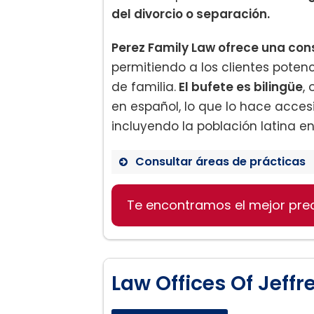
del divorcio o separación.
Perez Family Law ofrece una consu
permitiendo a los clientes poten
de familia.
El bufete es bilingüe
,
en español, lo que lo hace acce
incluyendo la población latina en
Consultar áreas de prácticas
Te encontramos el mejor pre
Divorcio
Divorcio Complejo y de Alt
Custodia de Hijos
Visitas
Law Offices Of Jeff
División de Propiedades