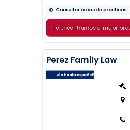
Consultar áreas de prácticas
Te encontramos el mejor pre
Divorcio
Bancarrota
DUI
Casos de Lesiones
Perez Family Law
¡Se habla español!