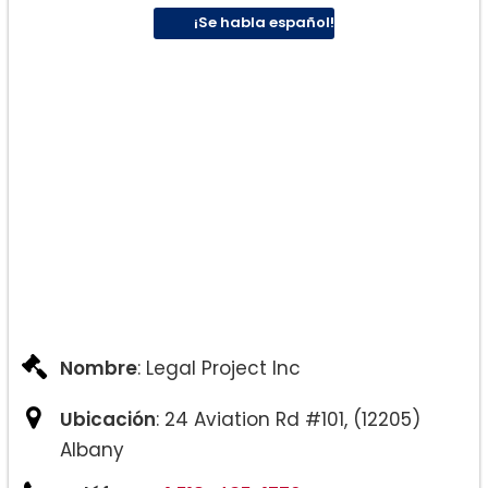
– Acuerdos prenupciales
¡Se habla español!
– Manutención conyugal, manutención
conyugal y pensión alimenticia
– Custodia del niño
– Manutención de los hijos
– Declaración de paternidad
– Modificación de Decretos
– Orden de protección
Nombre
: Legal Project Inc
Ubicación
: 24 Aviation Rd #101, (12205)
Albany