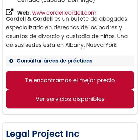
Cerrado (Sábado-Domingo)
Web
:
www.cordellcordell.com
Cordell & Cordell
es un bufete de abogados
especializado en derechos de los padres y
asuntos de divorcio y custodia de niños. Una
de sus sedes está en Albany, Nueva York.
Consultar áreas de prácticas
Te encontramos el mejor precio
Divorcio
– División de Activos y División de
Ver servicios disponibles
Propiedades
– Procedimientos de desacato
– Divorcio colaborativo y mediación
– Separación legal
Legal Project Inc
– Derecho de familia militar