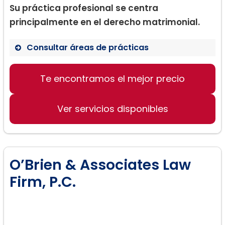
Su práctica profesional se centra
principalmente en el derecho matrimonial.
Consultar áreas de prácticas
Te encontramos el mejor precio
Divorcio
Ver servicios disponibles
O’Brien & Associates Law
Firm, P.C.