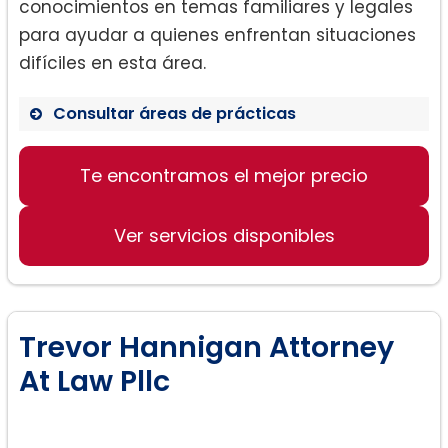
conocimientos en temas familiares y legales
para ayudar a quienes enfrentan situaciones
difíciles en esta área.
Consultar áreas de prácticas
Divorcio
Te encontramos el mejor precio
– Mediación
Ver servicios disponibles
– Derechos de los padres biológicos
– Custodia del niño
– Manutención de los hijos
– Adopción
Trevor Hannigan Attorney
– Violencia doméstica
At Law Pllc
Otros servicios