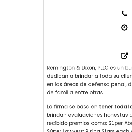
Adopción:
Tutela:
Anulación:
Remington & Dixon, PLLC es un b
dedican a brindar a toda su clie
en las áreas de defensa penal, d
de familia entre otras.
La firma se basa en
tener toda l
brindan evaluaciones honestas d
recibido premios como: Súper Abo
Súper Lawyers: Rising Stars each 