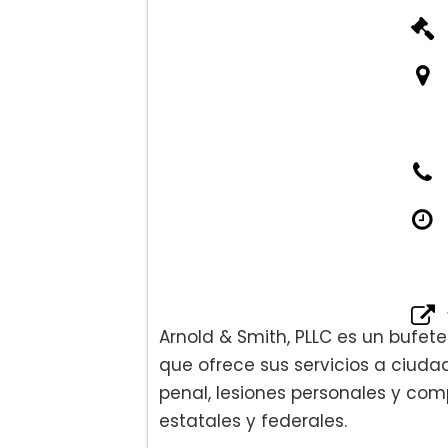
Planificación patrimonia
Adopción:
Custodia de los hijos:
Arnold & Smith, PLLC es un bufet
Acuerdos de separación
que ofrece sus servicios a ciud
penal, lesiones personales y com
estatales y federales.