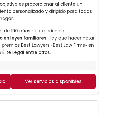
objetivo es proporcionar al cliente un
ento personalizado y dirigido para todas
hogar.
ás de 100 años de experiencia
 en leyes familiares
. Hay que hacer notar,
premios Best Lawyers «Best Law Firms» en
Élite Legal entre otros.
cio
Ver servicios disponibles
: