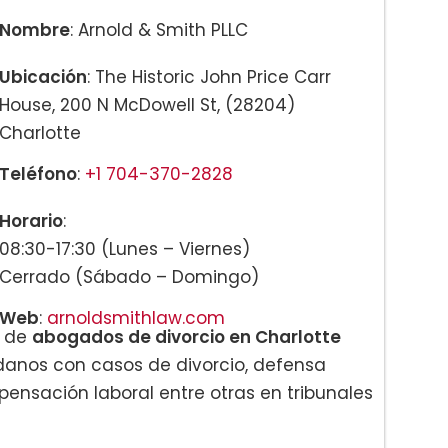
Nombre
: Arnold & Smith PLLC
Ubicación
: The Historic John Price Carr
l:
House, 200 N McDowell St, (28204)
Charlotte
Teléfono
:
+1 704-370-2828
Horario
:
08:30-17:30 (Lunes – Viernes)
Cerrado (Sábado – Domingo)
Web
:
arnoldsmithlaw.com
e de
abogados de divorcio en Charlotte
:
adanos con casos de divorcio, defensa
pensación laboral entre otras en tribunales