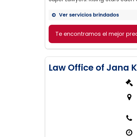
Ver servicios brindados
Te encontramos el mejor pre
Divorcio:
Manutención de los hijos
Law Office of Jana K
Adulterio y divorcio:
Adopción: