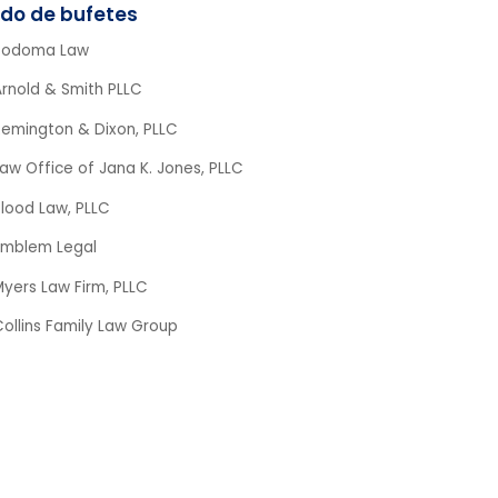
Sodoma Law
Arnold & Smith PLLC
Remington & Dixon, PLLC
aw Office of Jana K. Jones, PLLC
lood Law, PLLC
Emblem Legal
yers Law Firm, PLLC
ollins Family Law Group