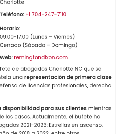
Charlotte
Teléfono
:
+1 704-247-7110
Horario
:
09:00-17:00 (Lunes – Viernes)
Cerrado (Sábado – Domingo)
Web
:
remingtondixon.com
ufete de abogados Charlotte NC que se
ntela una
representación de primera clase
efensa de licencias profesionales, derecho
a disponibilidad para sus clientes
mientras
e los casos. Actualmente, el bufete ha
gados 2021-2023: Estrellas en ascenso,
año de 2018 a 2022, entre otros.