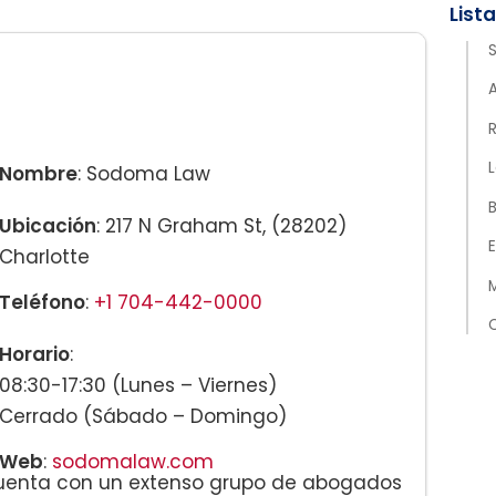
L
Nombre
: Sodoma Law
B
Ubicación
: 217 N Graham St, (28202)
Charlotte
M
Teléfono
:
+1 704-442-0000
C
Horario
:
08:30-17:30 (Lunes – Viernes)
Cerrado (Sábado – Domingo)
Web
:
sodomalaw.com
uenta con un extenso grupo de abogados