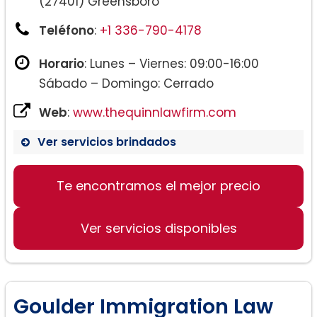
(27401) Greensboro
Teléfono
:
+1 336-790-4178
Horario
: Lunes – Viernes: 09:00-16:00
Sábado – Domingo: Cerrado
Web
:
www.thequinnlawfirm.com
Ver servicios brindados
Te encontramos el mejor precio
Ver servicios disponibles
Goulder Immigration Law