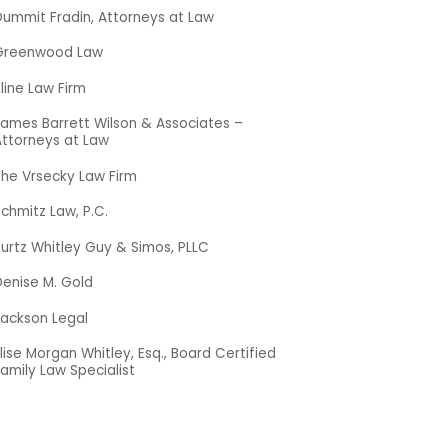
Dummit Fradin, Attorneys at Law
Greenwood Law
line Law Firm
James Barrett Wilson & Associates –
Attorneys at Law
The Vrsecky Law Firm
chmitz Law, P.C.
urtz Whitley Guy & Simos, PLLC
Denise M. Gold
Jackson Legal
lise Morgan Whitley, Esq., Board Certified
amily Law Specialist