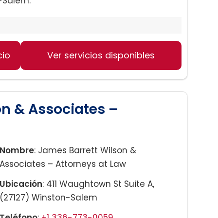
-Salem.
cio
Ver servicios disponibles
n & Associates –
Nombre
: James Barrett Wilson &
Associates – Attorneys at Law
Ubicación
: 411 Waughtown St Suite A,
(27127) Winston-Salem
Teléfono
:
+1 336-773-0059