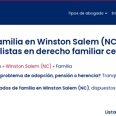
Tipos de abogado
En
milia en Winston Salem (NC
istas en derecho familiar ce
a
»
Winston Salem (NC)
»
Familia
n problema de adopción, pensión o herencia?
Tranqu
dos de familia en Winston Salem (NC)
, dispuesto