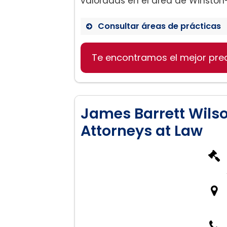
valoradas en el área de Winston
Consultar áreas de prácticas
Te encontramos el mejor pre
Bancarrota
Ejecuciones hipotecarias
Derecho Penal
Derecho de Familia
James Barrett Wilso
Attorneys at Law