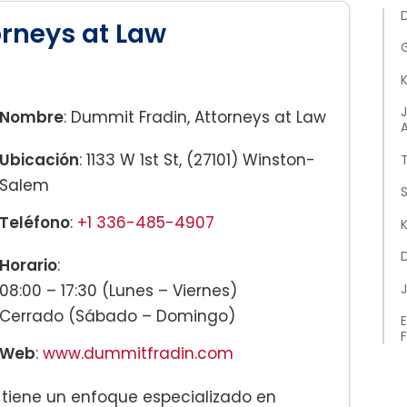
orneys at Law
K
Nombre
: Dummit Fradin, Attorneys at Law
Ubicación
: 1133 W 1st St, (27101) Winston-
Salem
S
Teléfono
:
+1 336-485-4907
K
Horario
:
08:00 – 17:30 (Lunes – Viernes)
Cerrado (Sábado – Domingo)
E
F
Web
:
www.dummitfradin.com
 tiene un enfoque especializado en