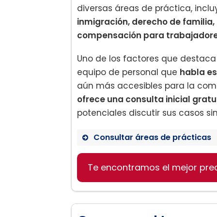
diversas áreas de práctica, inc
inmigración, derecho de familia,
compensación para trabajador
Uno de los factores que destaca
equipo de personal que
habla e
aún más accesibles para la com
ofrece una consulta inicial gratu
potenciales discutir sus casos si
Consultar áreas de prácticas
Te encontramos el mejor pre
Defensa criminal
Leyes de inmigración
Derecho de familia
Lesiones personales