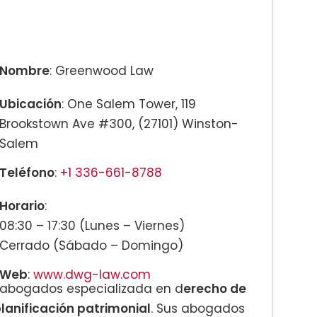
jadores
Nombre
: Greenwood Law
Ubicación
: One Salem Tower, 119
Brookstown Ave #300, (27101) Winston-
Salem
Teléfono
:
+1 336-661-8788
Horario
:
08:30 – 17:30 (Lunes – Viernes)
Cerrado (Sábado – Domingo)
Web
:
www.dwg-law.com
abogados especializada en d
erecho de
planificación patrimonial
. Sus abogados