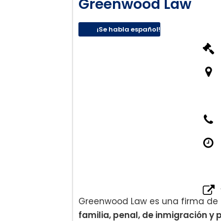
Greenwood Law
Defensa de tráfico
Compensación para traba
¡Se habla español!
Greenwood Law es una firma de 
familia, penal, de inmigración y 