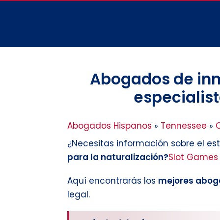
Abogados de inm
especialist
Abogados Hispanos
»
Tennessee
»
¿Necesitas información sobre el es
para la naturalización?
Slot Games
Aquí encontrarás los
mejores abog
legal.