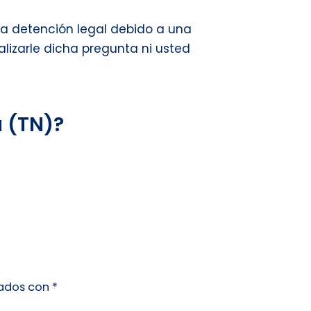
una detención legal debido a una
ealizarle dicha pregunta ni usted
 (TN)?
cados con
*