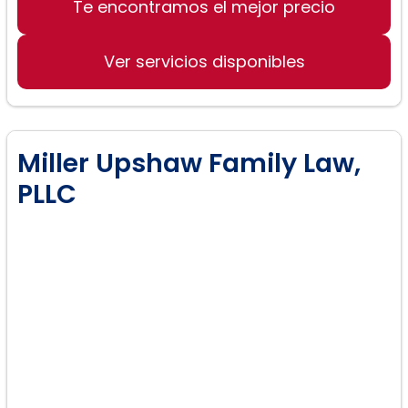
Derecho de Familia/Divorcio:
Te encontramos el mejor precio
Ver servicios disponibles
Miller Upshaw Family Law,
PLLC
Sucesión y
Testamentos/Patrimonio: