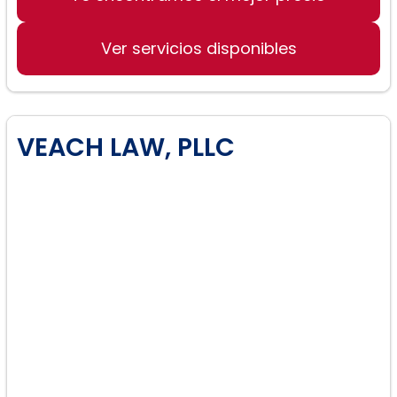
Manutención de los hijos.
Ver servicios disponibles
Custodia del niño.
Dependencia y Negligencia/DCS.
VEACH LAW, PLLC
Divorcio.
Derechos del padre.
Derechos de los abuelos.
Derechos LGBTQ.
Órdenes de Protección.