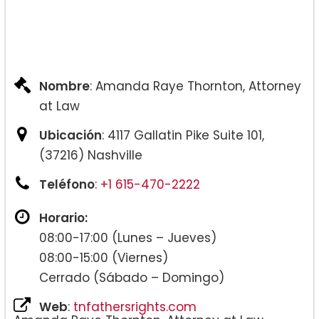
División de Bienes Conyugales:
Nombre
: Amanda Raye Thornton, Attorney
at Law
Ubicación
: 4117 Gallatin Pike Suite 101,
(37216) Nashville
Pensión alimenticia:
Teléfono
:
+1 615-470-2222
Horario:
08:00-17:00 (Lunes – Jueves)
08:00-15:00 (Viernes)
Planes de crianza:
Cerrado (Sábado – Domingo)
Web
:
tnfathersrights.com