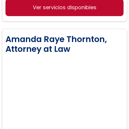
Ver servicios disponibles
Divorcio entre personas del mismo
Amanda Raye Thornton,
sexo y derecho de familia:
Attorney at Law
Custodia del niño: