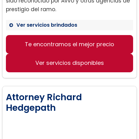
sido reconocido por Avvo y otras agencias de
prestigio del ramo.
Ver servicios brindados
Divorcio.
Te encontramos el mejor precio
Derecho penal.
Ver servicios disponibles
Attorney Richard
Hedgepath