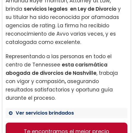
Amanda Raye Thornton, Attorney at Law,
brinda
servicios legales en Ley de Divorcio
y
su titular ha sido reconocida por afamadas
agencias de rating. La firma ha recibido
reconocimiento de Avvo varias veces, y es
catalogada como excelente.
Representando
a las personas en todo el
centro de Tennessee
esta carismática
abogada
de divorcios de Nashville
, trabaja
con vigor y compasión
,
asegurando
resultados satisfactorios y oportuna guía
durante el proceso.
Ver servicios brindados
Pensión alimenticia.A
Te encontramos el mejor precio