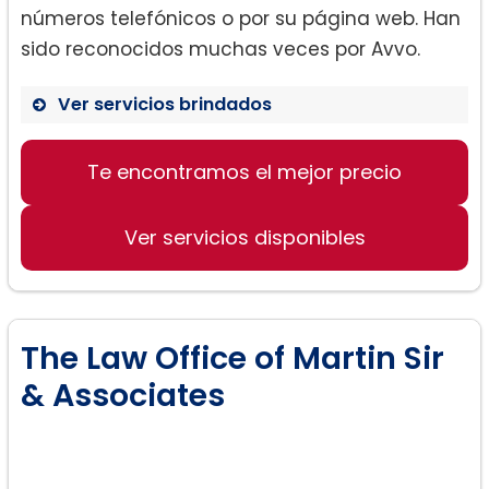
números telefónicos o por su página web. Han
sido reconocidos muchas veces por Avvo.
Ver servicios brindados
Divorcio.
Te encontramos el mejor precio
Contratos.
Ver servicios disponibles
Órdenes de protección.
The Law Office of Martin Sir
& Associates