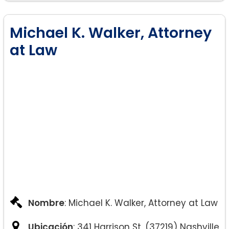
Cumplimiento y modificación
después del divorcio.
Michael K. Walker, Attorney
Testamento y sucesiones.
at Law
Nombre
: Michael K. Walker, Attorney at Law
Ubicación
: 341 Harrison St, (37219) Nashville