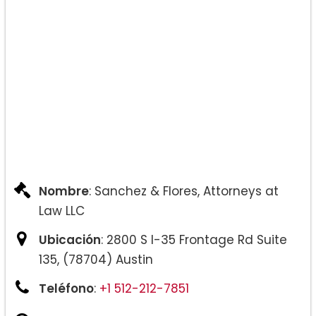
hijos:
Ley famililar:
Nombre
: Sanchez & Flores, Attorneys at
Law LLC
Ubicación
: 2800 S I-35 Frontage Rd Suite
135, (78704) Austin
Teléfono
:
+1 512-212-7851