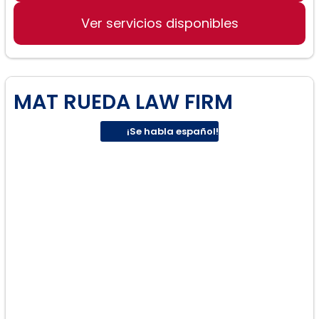
Juicios privados.
Ver servicios disponibles
Lesiones personales.
Divorcio complejo y de alto
MAT RUEDA LAW FIRM
patrimonio:
¡Se habla español!
Custodia del niño: