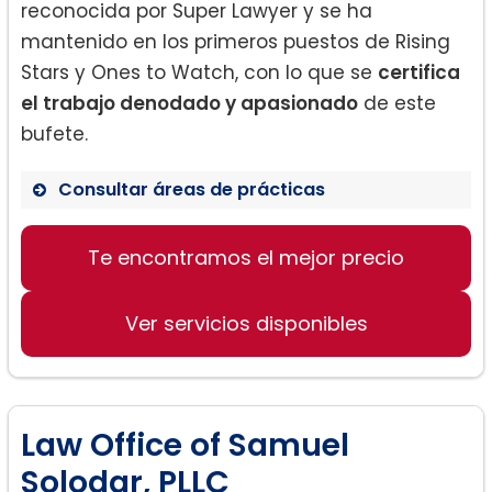
reconocida por Super Lawyer y se ha
mantenido en los primeros puestos de Rising
Stars y Ones to Watch, con lo que se
certifica
el trabajo denodado y apasionado
de este
bufete.
Consultar áreas de prácticas
Ley Familiar:
Te encontramos el mejor precio
Ver servicios disponibles
Law Office of Samuel
Solodar, PLLC