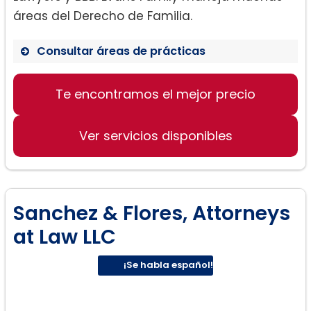
áreas del Derecho de Familia.
Consultar áreas de prácticas
Divorcio:
Te encontramos el mejor precio
Ver servicios disponibles
Sanchez & Flores, Attorneys
at Law LLC
¡Se habla español!
Manutención y custodia de los