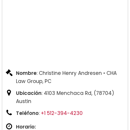
Modificación.
Paternidad.
Acuerdo prenupcial y posnupcial.
División de Propiedad.
Nombre
: Christine Henry Andresen • CHA
Law Group, PC
Ubicación
: 4103 Menchaca Rd, (78704)
Austin
Teléfono
:
+1 512-394-4230
Horario: