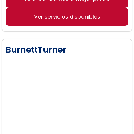
Ver servicios disponibles
BurnettTurner
Divorcio:
División de propiedad.
Custodia del niño: