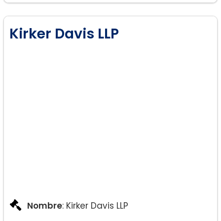
Manutención de niños.
Derechos de los abuelos.
Kirker Davis LLP
Mediación / arbitraje.
Acuerdos prenupcial / posnupcial .
Modificación de órdenes judiciales.
Nombre
: Kirker Davis LLP