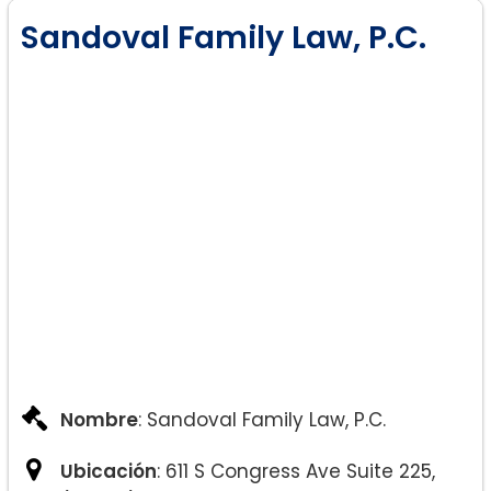
Acuerdos pre y posnupciales.
Sandoval Family Law, P.C.
Resolución de conflictos.
Pensión alimenticia/manutención
conyugal.
Nombre
: Sandoval Family Law, P.C.
Ubicación
: 611 S Congress Ave Suite 225,