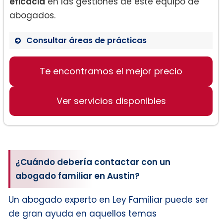
eficacia
en las gestiones de este equipo de
abogados.
Consultar áreas de prácticas
Divorcio.
Te encontramos el mejor precio
División de bienes y activos.
Ver servicios disponibles
Mantenimiento del cónyuge.
Modificaciones y aplicaciones.
¿Cuándo debería contactar con un
abogado familiar en Austin?
Manutención de los hijos.
Un abogado experto en Ley Familiar puede ser
Visitas y tutela.
de gran ayuda en aquellos temas