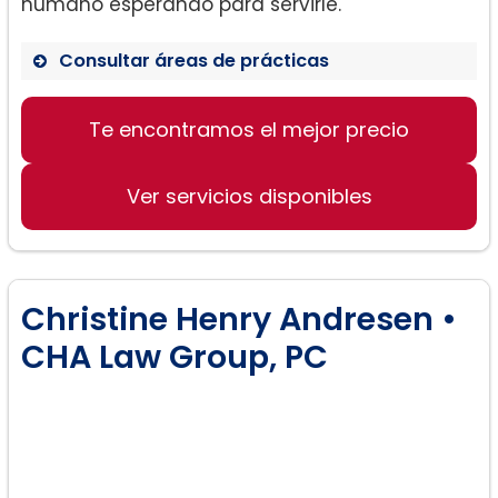
humano esperando para servirle.
Consultar áreas de prácticas
Adiciones y Nulidades.
Te encontramos el mejor precio
Custodia del niño.
Ver servicios disponibles
Manutención de los hijos.
Matrimonio de derecho
Christine Henry Andresen •
consuetudinario (matrimonios
CHA Law Group, PC
informales).
Divorcio.
Mediaciones.