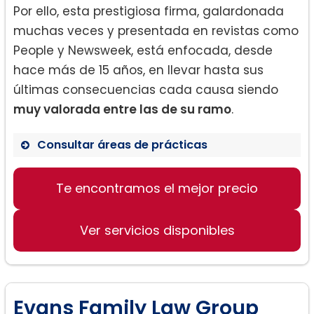
Por ello, esta prestigiosa firma, galardonada
muchas veces y presentada en revistas como
People y Newsweek, está enfocada, desde
hace más de 15 años, en llevar hasta sus
últimas consecuencias cada causa siendo
muy valorada entre las de su ramo
.
Consultar áreas de prácticas
Divorcio:
Te encontramos el mejor precio
Ver servicios disponibles
Evans Family Law Group