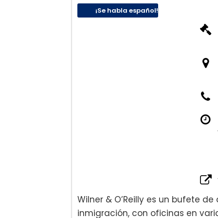
¡Se habla español!
Wilner & O’Reilly es un bufete 
inmigración, con oficinas en vari