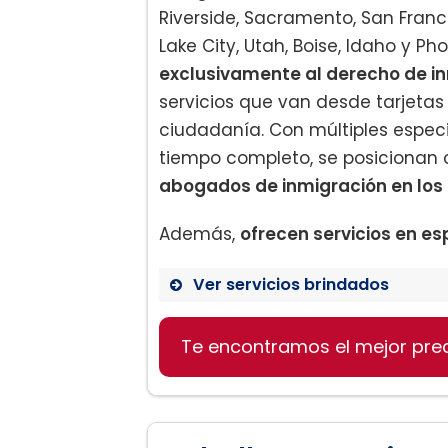
Riverside, Sacramento, San Franc
Lake City, Utah, Boise, Idaho y Pho
exclusivamente al derecho de inm
servicios que van desde tarjetas
ciudadanía. Con múltiples especi
tiempo completo, se posiciona
abogados de inmigración en los E
Además,
ofrecen servicios en es
Ver servicios brindados
Te encontramos el mejor pre
Derecho de Inmigración
Green Cards
Visas de Empresario
Ciudadanía