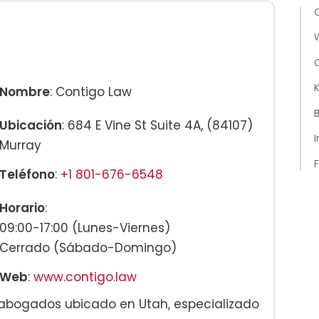
C
K
Nombre
: Contigo Law
B
Ubicación
: 684 E Vine St Suite 4A, (84107)
I
Murray
F
Teléfono
:
+1 801-676-6548
Horario
:
09:00-17:00 (Lunes-Viernes)
Cerrado (Sábado-Domingo)
Web
:
www.contigo.law
abogados ubicado en Utah, especializado