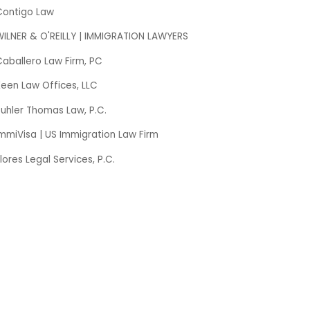
Contigo Law
WILNER & O'REILLY | IMMIGRATION LAWYERS
aballero Law Firm, PC
een Law Offices, LLC
uhler Thomas Law, P.C.
mmiVisa | US Immigration Law Firm
lores Legal Services, P.C.