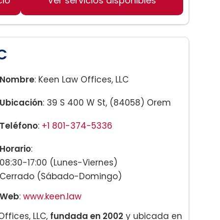
cio
Ver servicios disponibles
ón
LC
 Mujer (VAWA)
Nombre
: Keen Law Offices, LLC
Ubicación
: 39 S 400 W St, (84058) Orem
Teléfono
:
+1 801-374-5336
Horario
:
08:30-17:00 (Lunes-Viernes)
Cerrado (Sábado-Domingo)
Web
:
www.keen.law
ffices, LLC,
fundada en 2002
y ubicada en