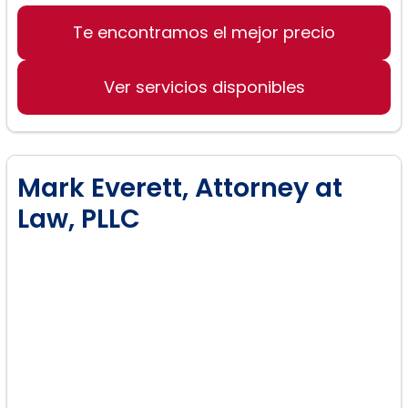
Te encontramos el mejor precio
Accidentes
Muerte Injusta
Ver servicios disponibles
Lesiones Personales
Derecho de Familia
Derecho Penal
Mark Everett, Attorney at
Law, PLLC