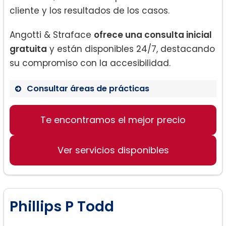
cliente y los resultados de los casos.
Angotti & Straface
ofrece una consulta inicial
gratuita
y están disponibles 24/7, destacando
su compromiso con la accesibilidad.
Consultar áreas de prácticas
Te encontramos el mejor precio
Lesiones Personales
Derecho de Familia
Ver servicios disponibles
Defensa Criminal
Accidentes de Vehículos Motorizados
Disputas de Seguros
Daños a la Propiedad
Phillips P Todd