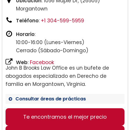
Ubicación
: 1056 Maple Dr, (26505)
Morgantown
Teléfono
:
+1 304-599-5959
Horario
:
10:00-16:00 (Lunes-Viernes)
Cerrado (Sábado-Domingo)
Web
:
Facebook
John B Brooks Law Office es un bufete de
abogados especializado en Derecho de
familia en Morgantown, Virginia.
Consultar áreas de prácticas
Te encontramos el mejor precio
Derecho de Familia