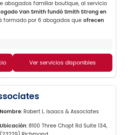
 abogados familiar boutique, al servicio
bogado Van Smith fundó Smith Strong en
stá formado por 6 abogados que
ofrecen
cio
Ver servicios disponibles
rcio)
uciarios
ssociates
ección
al
Nombre
: Robert L. Isaacs & Associates
Ubicación
: 8100 Three Chopt Rd Suite 134,
(23229) Richmond