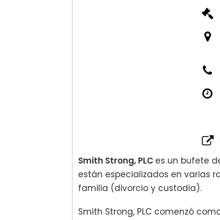
– Divorcio impugnado
– Divorcio militar
– División de propiedad
– Orden de protección
– Separación
– Manutención conyugal
– Divorcio no disputado
– Acuerdos prenupciales y ma
Defensa penal
Defensa de tráfico
Smith Strong, PLC
es un bufete d
Inmigración
están especializados en varias 
familia (divorcio y custodia).
Smith Strong, PLC comenzó como 