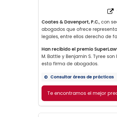
Coates & Davenport, P.C.
, con s
abogados que ofrece representa
legales, entre ellos derecho de fa
Han recibido el premio SuperLawy
M. Battle y Benjamin S. Tyree so
esta firma de abogados.
Consultar áreas de prácticas
Te encontramos el mejor pre
Derecho de Familia
– Custodia del niño
– Manutención de los hijos
– Divorcio