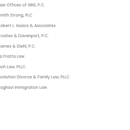
aw Offices of SRIS, P.C.
mith Strong, PLC
obert L. Isaacs & Associates
Coates & Davenport, P.C.
arnes & Diehl, P.C.
a Fratta Law
nch Law, PLLC.
volution Divorce & Family Law, PLLC
Taghavi Immigration Law