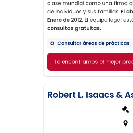
clase mundial como una firma de
de individuos y sus familias.
El a
Enero de 2012.
El equipo legal e
consultas gratuitas.
Consultar áreas de prácticas
Te encontramos el mejor pre
Derecho de Familia (Divo
Planificación Patrimonial
Ley de Ancianos
Litigios Patrimoniales y Fid
Robert L. Isaacs & A
Tráfico y Órdenes de Prot
Representación Empresari