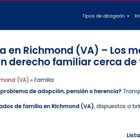
Tipos de abogado
En
a en Richmond (VA) – Los me
n derecho familiar cerca de 
hmond (VA)
»
Familia
n problema de adopción, pensión o herencia?
Tranqu
dos de familia en Richmond (VA)
, dispuestos a b