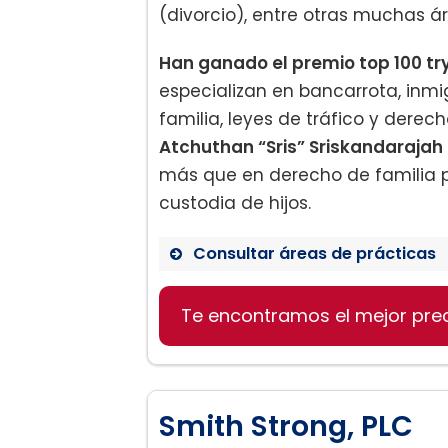
(divorcio), entre otras muchas ár
Han ganado el premio top 100 tr
especializan en bancarrota, inmi
familia, leyes de tráfico y derec
Atchuthan “Sris” Sriskandarajah
más que en derecho de familia 
custodia de hijos.
Consultar áreas de prácticas
Te encontramos el mejor pre
Derecho de familia
– Divorcio
– Adopción
– Custodia y visitas de niños
Smith Strong, PLC
– Manutención de los hijos