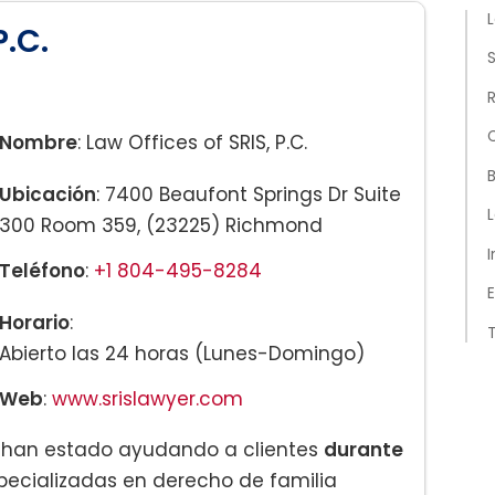
L
P.C.
S
R
Nombre
: Law Offices of SRIS, P.C.
B
Ubicación
: 7400 Beaufont Springs Dr Suite
L
300 Room 359, (23225) Richmond
I
Teléfono
:
+1 804-495-8284
E
Horario
:
Abierto las 24 horas (Lunes-Domingo)
Web
:
www.srislawyer.com
.
han estado ayudando a clientes
durante
ecializadas en derecho de familia