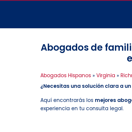
Abogados de famili
e
Abogados Hispanos
»
Virginia
»
Ric
¿Necesitas una solución clara a u
Aquí encontrarás los
mejores aboga
experiencia en tu consulta legal.