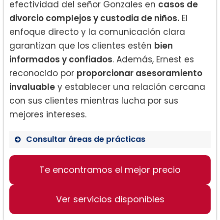
efectividad del señor Gonzales en
casos de
divorcio complejos y custodia de niños.
El
enfoque directo y la comunicación clara
garantizan que los clientes estén
bien
informados y confiados
. Además, Ernest es
reconocido por
proporcionar asesoramiento
invaluable
y establecer una relación cercana
con sus clientes mientras lucha por sus
mejores intereses.
Consultar áreas de prácticas
Derecho de Familia
Te encontramos el mejor precio
Divorcios
Custodia de Niños
Ver servicios disponibles