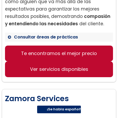
como alguien que va más allá de las
expectativas para garantizar los mejores
resultados posibles, demostrando
compasión
y entendiendo las necesidades
del cliente.
Consultar áreas de prácticas
Derecho familiar
Te encontramos el mejor precio
Custodia de niños
Manutención infantil
Ver servicios disponibles
Zamora Services
¡Se habla español!