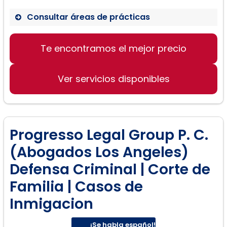
Consultar áreas de prácticas
Te encontramos el mejor precio
Derecho de familia
Protección de patentes
Ver servicios disponibles
Servicios de asesoramiento legal
Progresso Legal Group P. C.
(Abogados Los Angeles)
Defensa Criminal | Corte de
Familia | Casos de
Inmigacion
¡Se habla español!