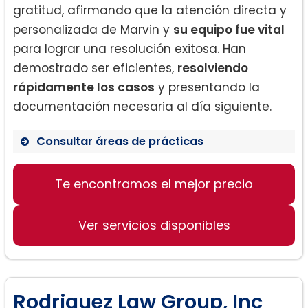
gratitud, afirmando que la atención directa y
personalizada de Marvin y
su equipo fue vital
para lograr una resolución exitosa. Han
demostrado ser eficientes,
resolviendo
rápidamente los casos
y presentando la
documentación necesaria al día siguiente.
Consultar áreas de prácticas
Te encontramos el mejor precio
Abogados de Familia
Defensa Criminal
Ver servicios disponibles
Casos de Inmigración
Rodriguez Law Group, Inc