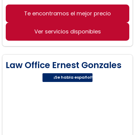
Te encontramos el mejor precio
Derecho de familia
Divorcios
Ver servicios disponibles
Custodia de menores
Law Office Ernest Gonzales
¡Se habla español!