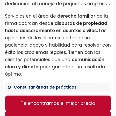
dedicación al manejo de pequeñas empresas.
Servicios en el área de
derecho familiar
de la
firma abarcan desde
disputas de propiedad
hasta asesoramiento en asuntos civiles.
Las
opiniones de los clientes destacan su
paciencia, apoyo y habilidad para resolver con
éxito los problemas legales. Tienen con los
clientes potenciales que una
comunicación
clara y directa
para garantizar un resultado
óptimo.
Consultar áreas de prácticas
Derecho de familia
Te encontramos el mejor precio
Ley de propiedad
Asesoría jurídica en asuntos civiles