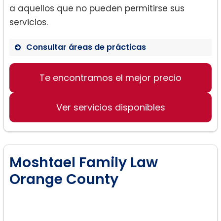
a aquellos que no pueden permitirse sus
servicios.
Consultar áreas de prácticas
Te encontramos el mejor precio
Asesoramiento legal para divorcios
Defensa de los derechos de los
padres
Ver servicios disponibles
Consultas sobre litigios de divorcio
Moshtael Family Law
Orange County