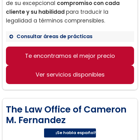
de su excepcional
compromiso con cada
cliente y su habilidad
para traducir la
legalidad a términos comprensibles.
Consultar áreas de prácticas
Derecho de divorcio
Te encontramos el mejor precio
Disputas de custodia
Preparación de acuerdos
postnupciales
Ver servicios disponibles
The Law Office of Cameron
M. Fernandez
¡Se habla español!