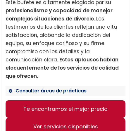
Este bufete es altamente elogiado por su
profesionalismo y capacidad de manejar
complejas situaciones de divorcio
. Los
testimonios de los clientes reflejan una alta
satisfacción, alabando la dedicación del
equipo, su enfoque cariñoso y su firme
compromiso con los detalles y la
comunicación clara.
Estos aplausos hablan
elocuentemente de los servicios de calidad
que ofrecen.
Consultar áreas de prácticas
Derecho de Divorcio
Te encontramos el mejor precio
Negociación de Visitas
Modificación de Acuerdos de
Custodia
Ver servicios disponibles