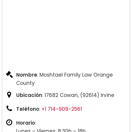
Nombre
: Moshtael Family Law Orange
County
Ubicación
: 17682 Cowan, (92614) Irvine
Teléfono
:
+1 714-909-2561
Horario
:
Lunes – Viernes: 8:30h – 18h