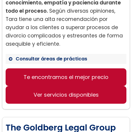
conocimiento, empatía y paciencia durante
todo el proceso.
Según diversas opiniones,
Tara tiene una alta recomendación por
ayudar a los clientes a superar procesos de
divorcio complicados y estresantes de forma
asequible y eficiente.
Consultar áreas de prácticas
Te encontramos el mejor precio
Derecho de Familia
Divorcios
Ver servicios disponibles
Asistencia Legal Asequible
The Goldberg Legal Group