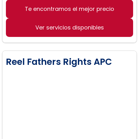
Te encontramos el mejor precio
Divorcio contencioso
Manutención de niños y cónyuges
Ver servicios disponibles
Disputas de custodia
Reel Fathers Rights APC