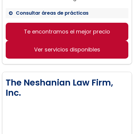
Consultar áreas de prácticas
Derecho de divorcio
Te encontramos el mejor precio
Asuntos de custodia
Resolución de disputas matrimoniales
Ver servicios disponibles
The Neshanian Law Firm,
Inc.