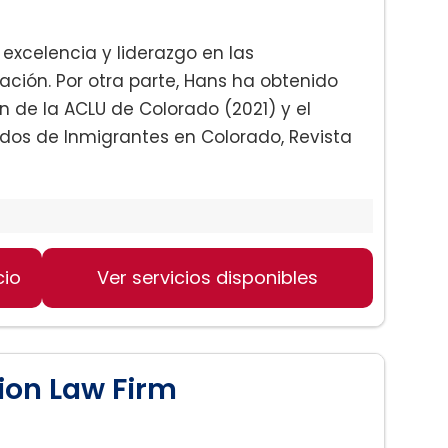
 excelencia y liderazgo en las
ción. Por otra parte, Hans ha obtenido
de la ACLU de Colorado (2021) y el
os de Inmigrantes en Colorado, Revista
cio
 familia:
Ver servicios disponibles
ion Law Firm
portación): .