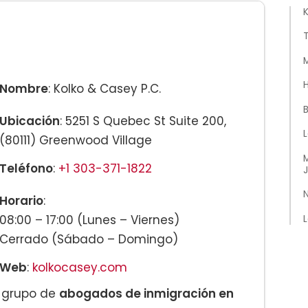
T
M
H
Nombre
: Kolko & Casey P.C.
B
Ubicación
: 5251 S Quebec St Suite 200,
(80111) Greenwood Village
M
Teléfono
:
+1 303-371-1822
Horario
:
08:00 – 17:00 (Lunes – Viernes)
L
Cerrado (Sábado – Domingo)
Web
:
kolkocasey.com
 grupo de
abogados de inmigración en