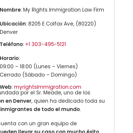
Nombre
: My Rights Immigration Law Firm
No Ciudadanos:
Ubicación
: 8205 E Colfax Ave, (80220)
Denver
Teléfono
:
+1 303-495-5121
obrevivientes:
Horario
:
09:00 – 18:00 (Lunes – Viernes)
Cerrado (Sábado – Domingo)
Web
:
myrightsimmigration.com
undada por el Sr. Meade, uno de los
n en Denver
, quien ha dedicado toda su
 inmigrantes de todo el mundo
.
 cuenta con un gran equipo de
ueden llevar su caso con mucho éxito