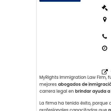
Defensa Criminal para 
Inmigración basada en s
MyRights Immigration Law Firm, f
mejores
abogados de inmigració
carrera legal en
brindar ayuda a
La firma ha tenido éxito, porque
profesionales capacitados que
p