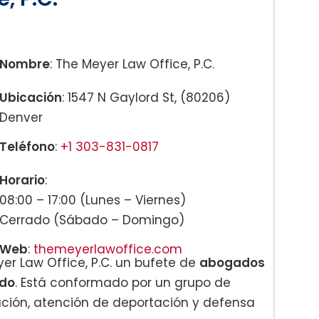
asada en la familia:
Nombre
: The Meyer Law Office, P.C.
Ubicación
: 1547 N Gaylord St, (80206)
Denver
Teléfono
:
+1 303-831-0817
:
Horario
:
08:00 – 17:00 (Lunes – Viernes)
Cerrado (Sábado – Domingo)
mporal:
Web
:
themeyerlawoffice.com
er Law Office, P.C. un bufete de
abogados
ado
. Está conformado por un grupo de
ación, atención de deportación y defensa
ilidad: