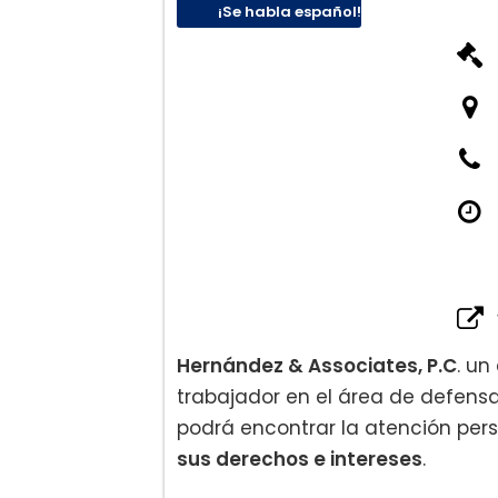
¡Se habla español!
Defensa de deportación:
Visas de No inmigrante:
Hernández & Associates, P.C
. u
trabajador en el área de defensa
podrá encontrar la atención per
sus derechos e intereses
.