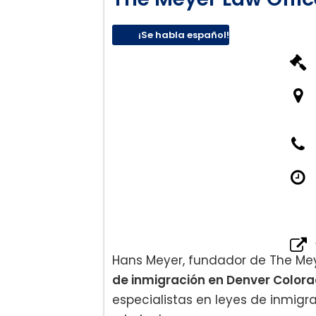
Residencia permanente b
¡Se habla español!
Visa de estudiante:
Visa temporal de empleo
Visa de inversionista te
Hans Meyer, fundador de The Mey
de inmigración en Denver Color
especialistas en leyes de inmigr
Exenciones de inadmisib