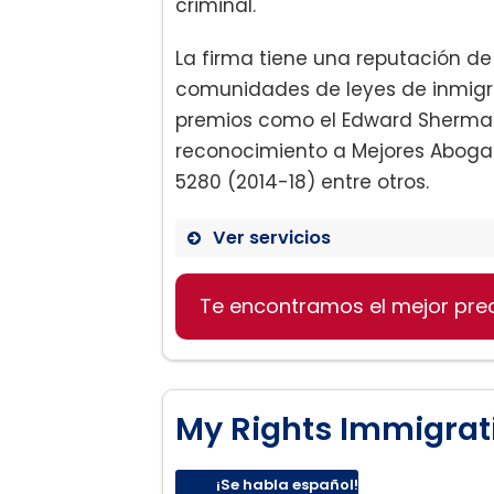
criminal.
La firma tiene una reputación de
comunidades de leyes de inmigra
premios como el Edward Sherman 
reconocimiento a Mejores Abogad
5280 (2014-18) entre otros.
Ver servicios
Te encontramos el mejor pre
Inmigración basada en la
My Rights Immigrat
Defensa de Remoción (De
¡Se habla español!