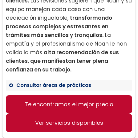
clientes.
Las revisiones sugieren que Noah y su
equipo manejan cada caso con una
dedicación inigualable,
transformando
procesos complejos y estresantes en
trámites más sencillos y tranquilos.
La
empatía y el profesionalismo de Noah le han
valido la más
alta recomendación de sus
clientes, que manifiestan tener plena
confianza en su trabajo.
Consultar áreas de prácticas
Te encontramos el mejor precio
Immigration Services
Visa Applications
Ver servicios disponibles
Business Immigration