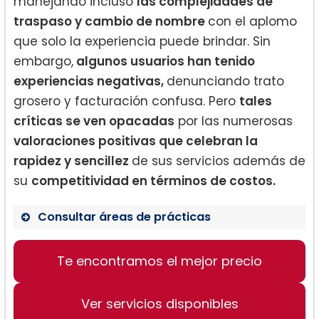
manejando incluso
las complejidades de
traspaso y cambio de nombre
con el aplomo
que solo la experiencia puede brindar. Sin
embargo,
algunos usuarios han tenido
experiencias negativas,
denunciando trato
grosero y facturación confusa. Pero
tales
críticas se ven opacadas
por las numerosas
valoraciones positivas que celebran la
rapidez y sencillez
de sus servicios además de
su
competitividad en términos de costos.
Consultar áreas de prácticas
Te encontramos el mejor precio
Formación de Corporaciones y LLC
Administración de cambios de
nombre
Ver servicios disponibles