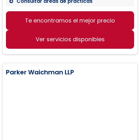
Consultar áreas de prácticas
Derecho de inmigración
Te encontramos el mejor precio
Aplicaciones de Green card
Asuntos de deportación e
inadmisibilidad
Ver servicios disponibles
Parker Waichman LLP