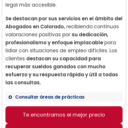
legal más accesible.
Se destacan por sus servicios en el ámbito del
Abogados en Colorado,
recibiendo continuas
valoraciones positivas por
su dedicación,
profesionalismo y enfoque implacable
para
lidiar con situaciones de empleo difíciles. Los
clientes
destacan su capacidad para
recuperar sueldos ganados con mucho
esfuerzo y su respuesta rápida y útil a todas
las consultas.
Consultar áreas de prácticas
Recuperación de salarios
Te encontramos el mejor precio
Derecho laboral
Discriminación laboral