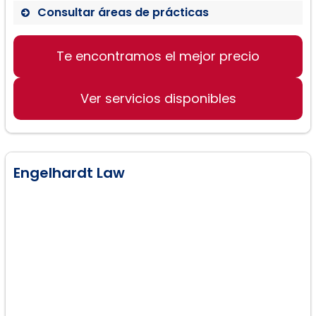
Consultar áreas de prácticas
Te encontramos el mejor precio
Planificación familiar LGBTIQ+
Creación de acuerdos de donación
de esperma
Ver servicios disponibles
Elaboración de acuerdos prenupciales
Procesos de adopción
Engelhardt Law