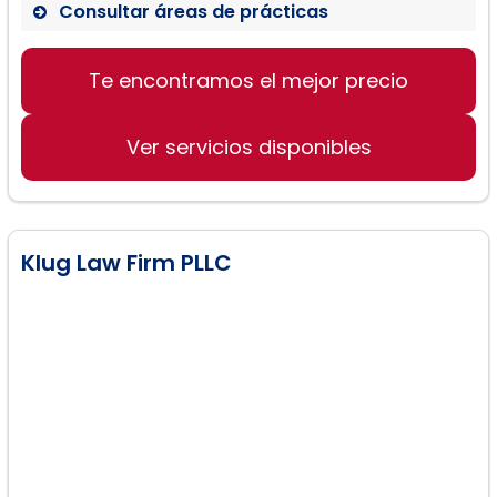
Consultar áreas de prácticas
Lesiones Personales
Te encontramos el mejor precio
Derecho de los Veteranos
Reclamos por muerte injusta
Ver servicios disponibles
Klug Law Firm PLLC