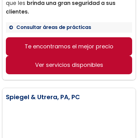
que les
brinda una gran seguridad a sus
clientes.
Consultar áreas de prácticas
Te encontramos el mejor precio
Registro de marcas
Consultoría empresarial
Ver servicios disponibles
Asesoría de litigios comerciales
Spiegel & Utrera, PA, PC