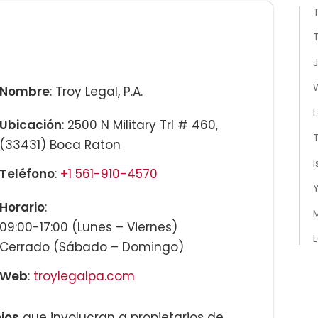
T
T
J
W
Nombre
: Troy Legal, P.A.
L
Ubicación
: 2500 N Military Trl # 460,
(33431) Boca Raton
I
Teléfono
:
+1 561-910-4570
Horario
:
M
09:00-17:00 (Lunes – Viernes)
L
Cerrado (Sábado – Domingo)
Web
:
troylegalpa.com
jos
que involucran a propietarios de