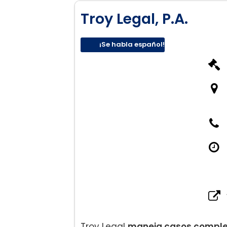
Troy Legal, P.A.
¡Se habla español!
Troy Legal
maneja casos comple