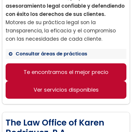
asesoramiento legal confiable y defendiendo
con éxito los derechos de sus clientes.
Motores de su práctica legal son la
transparencia, la eficacia y el compromiso
con las necesidades de cada cliente.
Consultar áreas de prácticas
Te encontramos el mejor precio
Derecho de familia
Divorcio
Ver servicios disponibles
Custodia de los hijos
The Law Office of Karen