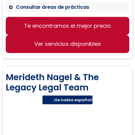
Consultar áreas de prácticas
Derecho Familiar
Te encontramos el mejor precio
Divorcio
Custodia de menores
Ver servicios disponibles
Pensión alimenticia
Merideth Nagel & The
Legacy Legal Team
¡Se habla español!