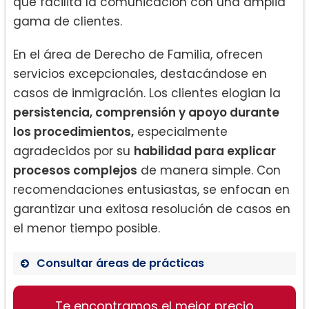
que facilita la comunicación con una amplia
gama de clientes.
En el área de Derecho de Familia, ofrecen
servicios excepcionales, destacándose en
casos de inmigración. Los clientes elogian la
persistencia, comprensión y apoyo durante
los procedimientos,
especialmente
agradecidos por su
habilidad para explicar
procesos complejos
de manera simple. Con
recomendaciones entusiastas, se enfocan en
garantizar una exitosa resolución de casos en
el menor tiempo posible.
Consultar áreas de prácticas
Derecho de Familia
Te encontramos el mejor precio
Inmigración