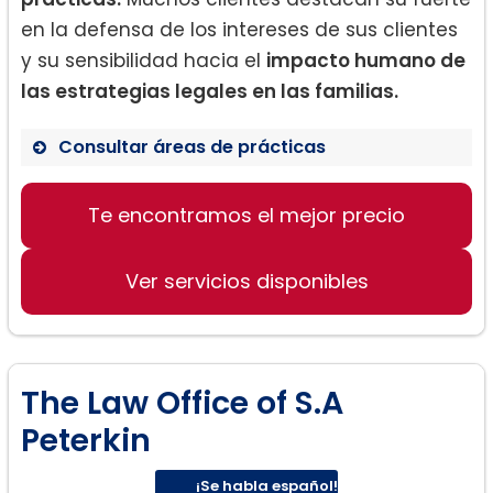
en la defensa de los intereses de sus clientes
y su sensibilidad hacia el
impacto humano de
las estrategias legales en las familias.
Consultar áreas de prácticas
Derecho de familia
Te encontramos el mejor precio
Divorcios
Asuntos de custodia
Ver servicios disponibles
Acuerdo parental y manutención de
los niños
The Law Office of S.A
Peterkin
¡Se habla español!