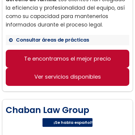
la eficiencia y profesionalidad del equipo, así
como su capacidad para mantenerlos
informados durante el proceso legal.
Consultar áreas de prácticas
Derecho de familia
Te encontramos el mejor precio
Servicios de sucesión y testamentario
Asesoramiento en accidentes y
lesiones personales
Ver servicios disponibles
Chaban Law Group
¡Se habla español!