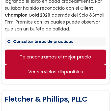
logrando el éxito en cada procedimiento. Por
su labor ha sido reconocido con el
Client
Champion Gold 2020
además del Solo &Small
Firm. Premios con los cuales puede observar
que son un bufete de calidad.
Consultar áreas de prácticas
Divorcio:
Te encontramos el mejor precio
Ver servicios disponibles
Fletcher & Phillips, PLLC