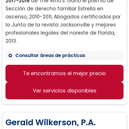
2017-2018
de The Who’s. Ganó el premio de
Sección de derecho familiar Estrella en
ascenso, 2010-2011, Abogados certificados por
la Junta de la revista Jacksonville y mejores
profesionales legales del noreste de Florida,
2013.
Consultar áreas de prácticas
Divorcio:
Te encontramos el mejor precio
Ver servicios disponibles
Derecho familiar:
Gerald Wilkerson, P.A.