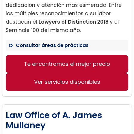
dedicación y atención más esmerada. Entre
los múltiples reconocimientos a su labor
destacan el
Lawyers of Distinction 2018
y el
Seminole 100 del mismo año.
Consultar áreas de prácticas
Ley familiar:
Te encontramos el mejor precio
Ver servicios disponibles
Defensa criminal:
Law Office of A. James
Mullaney