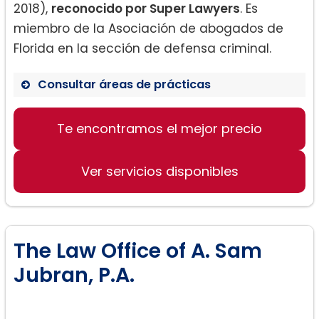
2018),
reconocido por Super Lawyers
. Es
miembro de la Asociación de abogados de
Florida en la sección de defensa criminal.
Consultar áreas de prácticas
Divorcio:
Te encontramos el mejor precio
Ver servicios disponibles
Ley familiar:
The Law Office of A. Sam
Jubran, P.A.
Planificación familiar