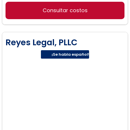
Inmigración:
Consultar costos
Reyes Legal, PLLC
Defensa Penal:
¡Se habla español!
Planificación patrimonial y
testamentaria:
Ley familiar: