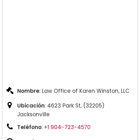
Ajuste de estado de residencia
Trámite consular
Eliminación de la condición
Naturalización y ciudadanía
Visa de inversionista
Nombre
: Law Office of Karen Winston, LLC
Visa U:
Ubicación
: 4623 Park St, (32205)
Exenciones:
Jacksonville
Teléfono
:
+1 904-723-4570