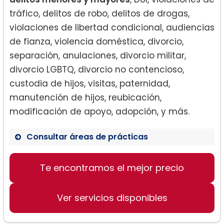
tráfico, delitos de robo, delitos de drogas,
violaciones de libertad condicional, audiencias
de fianza, violencia doméstica, divorcio,
separación, anulaciones, divorcio militar,
divorcio LGBTQ, divorcio no contencioso,
custodia de hijos, visitas, paternidad,
manutención de hijos, reubicación,
modificación de apoyo, adopción, y más.
Consultar áreas de prácticas
Derecho Penal
Te encontramos el mejor precio
Derecho de Familia
Injunciones
Ver servicios disponibles
Divorcio y Separación
Custodia y Visitas