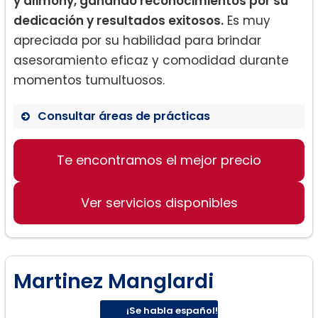
y alimony, ganando reconocimientos por su
dedicación y resultados exitosos.
Es muy
apreciada por su habilidad para brindar
asesoramiento eficaz y comodidad durante
momentos tumultuosos.
Consultar áreas de prácticas
Divorcio
Te encontramos el mejor precio
Custodia de los niños
Alimony
Ver servicios disponibles
Martinez Manglardi
¡Se habla español!