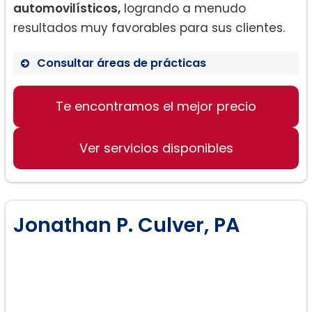
automovilísticos,
logrando a menudo
resultados muy favorables para sus clientes.
Consultar áreas de prácticas
Te encontramos el mejor precio
Derecho de Familia
Accidentes Automovilísticos
Ver servicios disponibles
Asesoría Legal
Jonathan P. Culver, PA