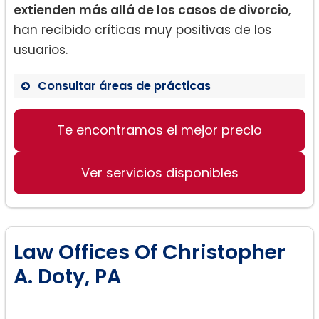
extienden más allá de los casos de divorcio
,
han recibido críticas muy positivas de los
usuarios.
Consultar áreas de prácticas
Casos de divorcio
Te encontramos el mejor precio
Trámites legales familiares
Documentos legales
Ver servicios disponibles
Law Offices Of Christopher
A. Doty, PA