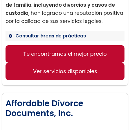
de familia, incluyendo divorcios y casos de
custodia
, han logrado una reputación positiva
por la calidad de sus servicios legales.
Consultar áreas de prácticas
Derecho de Familia
Te encontramos el mejor precio
Divorcios
Custodias y Visitation
Ver servicios disponibles
Affordable Divorce
Documents, Inc.