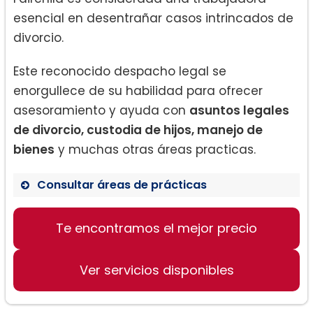
esencial en desentrañar casos intrincados de
divorcio.
Este reconocido despacho legal se
enorgullece de su habilidad para ofrecer
asesoramiento y ayuda con
asuntos legales
de divorcio, custodia de hijos, manejo de
bienes
y muchas otras áreas practicas.
Consultar áreas de prácticas
Derecho de familia
Te encontramos el mejor precio
Divorcio
Custodia de los hijos
Ver servicios disponibles
División de bienes