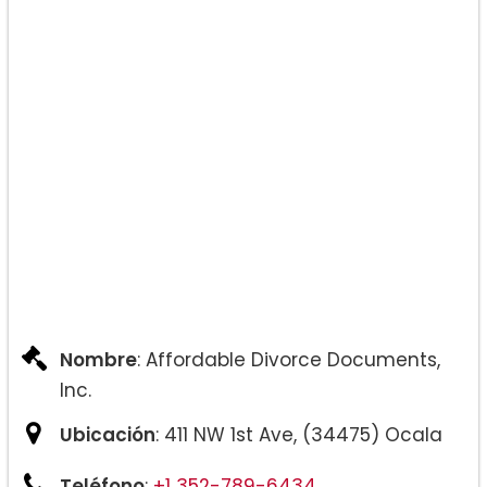
Nombre
: Affordable Divorce Documents,
Inc.
Ubicación
: 411 NW 1st Ave, (34475) Ocala
Teléfono
:
+1 352-789-6434