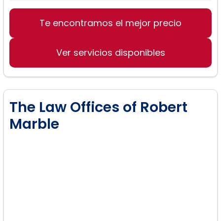
Divorcio
Te encontramos el mejor precio
Separación legal
Asesoramiento prenupcial
Ver servicios disponibles
The Law Offices of Robert
Marble