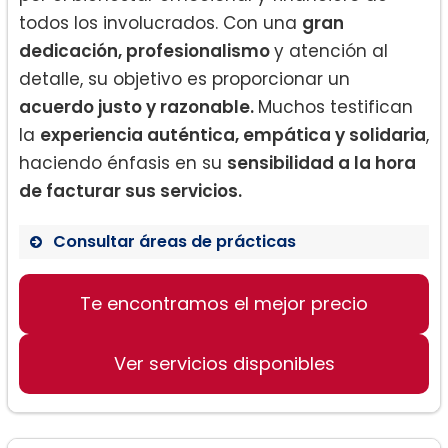
todos los involucrados. Con una
gran
dedicación, profesionalismo
y atención al
detalle, su objetivo es proporcionar un
acuerdo justo y razonable.
Muchos testifican
la
experiencia auténtica, empática y solidaria
,
haciendo énfasis en su
sensibilidad a la hora
de facturar sus servicios.
Consultar áreas de prácticas
Derecho de divorcio
Te encontramos el mejor precio
Derecho de familia
Asesoramiento en litigios y acuerdos
Ver servicios disponibles