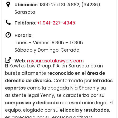
Ubicación
: 1800 2nd St #882, (34236)
Sarasota
Teléfono
:
+1 941-227-4945
Horario
:
Lunes – Viernes: 8:30h – 17:30h
Sábado y Domingo: Cerrado
Web
:
mysarasotalawyers.com
El Kowtko Law Group, P.A. en Sarasota es un
bufete altamente
reconocido en el área de
derecho de divorcio.
Conformado por
letrados
expertos
como la abogada Nia Sharan y su
asistente legal Yenny, se caracteriza por su
compasiva y dedicada
representación legal. El
equipo, elogiado por su
eficacia y resultados
,
es apreciado por su escucha activa y