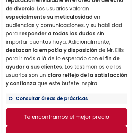
reputación envidiable en el área del derecho
de divorcio.
Los usuarios valoran
especialmente su meticulosidad
en
audiencias y comunicaciones, y su habilidad
para
responder a todas las dudas
sin
importar cuantas haya. Adicionalmente,
destacan la empatía y disposición
de Mr. Ellis
para ir más allá de lo esperado con
el fin de
ayudar a sus clientes.
Los testimonios de los
usuarios son un
claro reflejo de la satisfacción
y confianza
que este bufete inspira.
Consultar áreas de prácticas
Derecho de divorcio
Te encontramos el mejor precio
Procedimientos de bancarrota
Asuntos de custodia