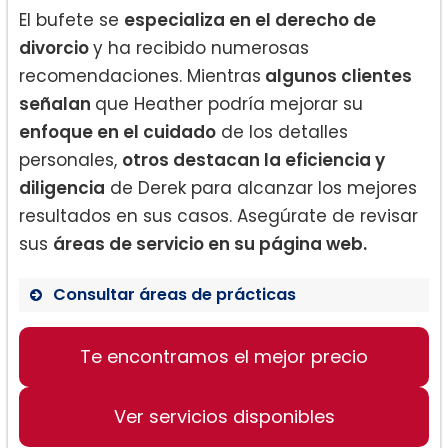
El bufete se
especializa en el derecho de
divorcio
y ha recibido numerosas
recomendaciones. Mientras
algunos clientes
señalan
que Heather podría mejorar su
enfoque en el cuidado
de los detalles
personales,
otros destacan la eficiencia y
diligencia
de Derek para alcanzar los mejores
resultados en sus casos. Asegúrate de revisar
sus
áreas de servicio en su página web.
Consultar áreas de prácticas
Derecho familiar
Te encontramos el mejor precio
Inmigración y Visas
Asesoría para Obtención de Green
Card y ciudadanía
Ver servicios disponibles