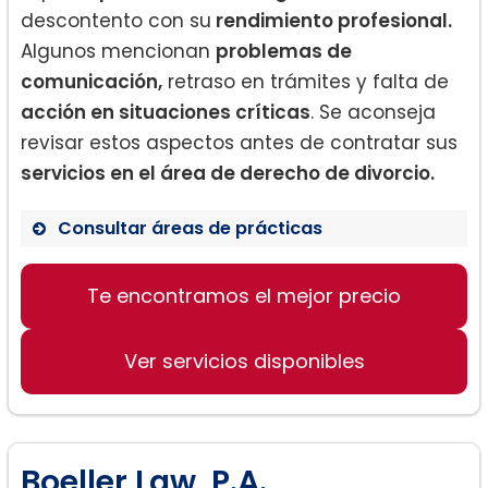
descontento con su
rendimiento profesional.
Algunos mencionan
problemas de
comunicación,
retraso en trámites y falta de
acción en situaciones críticas
. Se aconseja
revisar estos aspectos antes de contratar sus
servicios en el área de derecho de divorcio.
Consultar áreas de prácticas
Derecho de divorcio
Te encontramos el mejor precio
Custodia y manutención de los hijos
Problemas de matrimonio y familia
Ver servicios disponibles
Boeller Law, P.A.