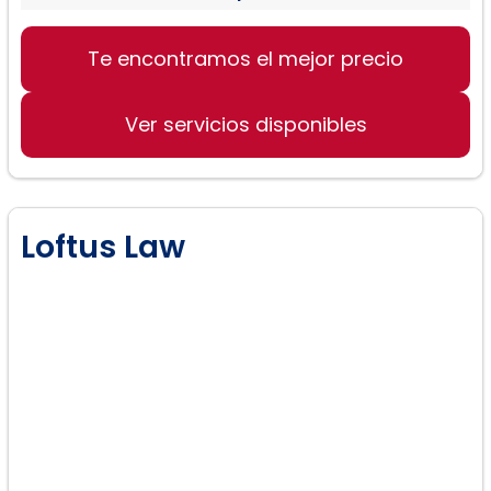
Te encontramos el mejor precio
Derecho de divorcio
Mediación familiar
Ver servicios disponibles
Guarda y custodia de hijos
Loftus Law