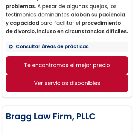
problemas
. A pesar de algunas quejas, los
testimonios dominantes
alaban su paciencia
y capacidad
para facilitar el
procedimiento
de divorcio, incluso en circunstancias difíciles.
Consultar áreas de prácticas
Derecho de divorcio
Te encontramos el mejor precio
Asesoramiento en procesos de
divorcio complicados
Evaluación y discusión de opciones de
Ver servicios disponibles
resolución
Bragg Law Firm, PLLC