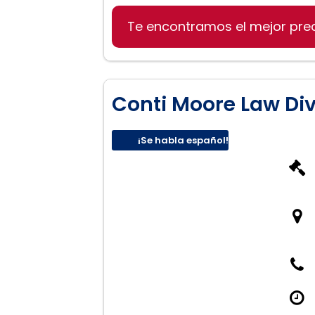
Derecho de divorcio
Te encontramos el mejor pre
Ejecución de testamentos
Derecho inmobiliario y de 
Conti Moore Law Di
¡Se habla español!