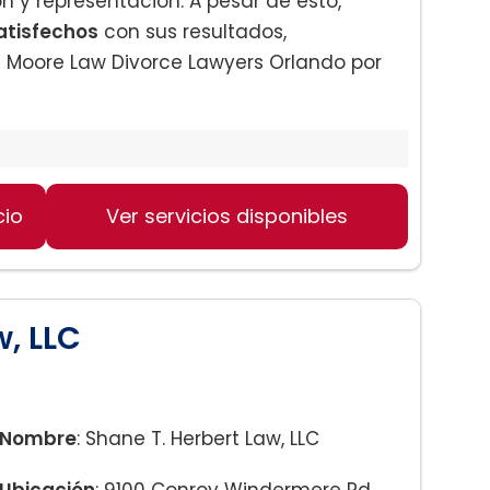
 y representación. A pesar de esto,
atisfechos
con sus resultados,
 Moore Law Divorce Lawyers Orlando por
cio
Ver servicios disponibles
w, LLC
Nombre
: Shane T. Herbert Law, LLC
Ubicación
: 9100 Conroy Windermere Rd