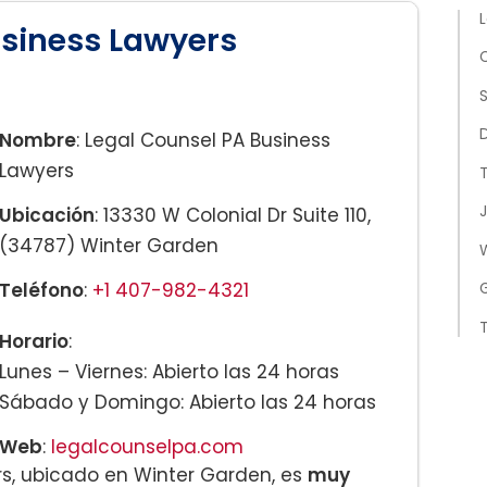
usiness Lawyers
S
Nombre
: Legal Counsel PA Business
Lawyers
T
J
Ubicación
: 13330 W Colonial Dr Suite 110,
(34787) Winter Garden
Teléfono
:
+1 407-982-4321
T
Horario
:
Lunes – Viernes: Abierto las 24 horas
Sábado y Domingo: Abierto las 24 horas
Web
:
legalcounselpa.com
rs, ubicado en Winter Garden, es
muy