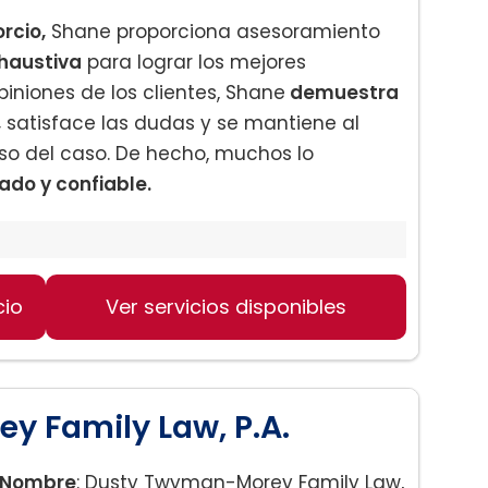
rcio,
Shane proporciona asesoramiento
haustiva
para lograr los mejores
iniones de los clientes, Shane
demuestra
,
satisface las dudas y se mantiene al
oso del caso. De hecho, muchos lo
o y confiable.
cio
Ver servicios disponibles
ugal
 Family Law, P.A.
Nombre
: Dusty Twyman-Morey Family Law,