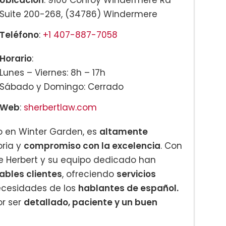
Suite 200-268, (34786) Windermere
Teléfono
:
+1 407-887-7058
Horario
:
Lunes – Viernes: 8h – 17h
Sábado y Domingo: Cerrado
Web
:
sherbertlaw.com
do en Winter Garden, es
altamente
oria y
compromiso con la excelencia
. Con
ne Herbert y su equipo dedicado han
ables clientes
, ofreciendo
servicios
ecesidades de los
hablantes de español.
or ser
detallado, paciente y un buen