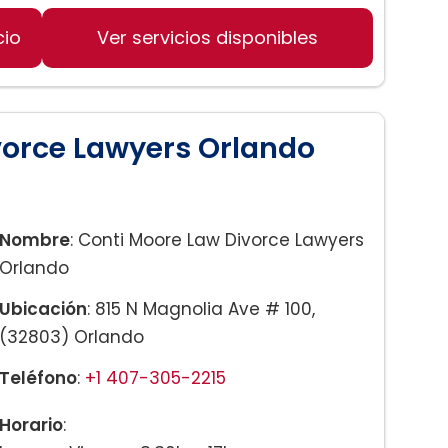
cio
Ver servicios disponibles
 y sucesiones
bienes raíces
vorce Lawyers Orlando
Nombre
: Conti Moore Law Divorce Lawyers
Orlando
Ubicación
: 815 N Magnolia Ave # 100,
(32803) Orlando
Teléfono
:
+1 407-305-2215
Horario
: