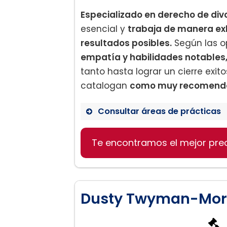
Especializado en derecho de divo
esencial y
trabaja de manera ex
resultados posibles.
Según las op
empatía y habilidades notables
tanto hasta lograr un cierre exit
catalogan
como muy recomendad
Consultar áreas de prácticas
Te encontramos el mejor pre
Derecho de divorcio
Mediación familiar
Guardia y custodia
Soporte de menores/cony
Dusty Twyman-Morey
Derechos de paternidad
Adopciones