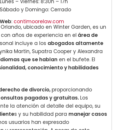
Lunes – Viernes: 8:30h – 17h
Sábado y Domingo: Cerrado
Web
:
contimoorelaw.com
 Orlando, ubicado en Winter Garden, es un
con años de experiencia en el
área de
ersonal incluye a los
abogados altamente
ika Martin, Supatra Cooper y Alexandra
s idiomas que se hablan
en el bufete. El
sionalidad, conocimiento y habilidades
 derecho de divorcio,
proporcionando
consultas pagadas y gratuitas.
Los
e la atención al detalle del equipo, su
liente
s y su habilidad para
manejar casos
unos usuarios han expresado