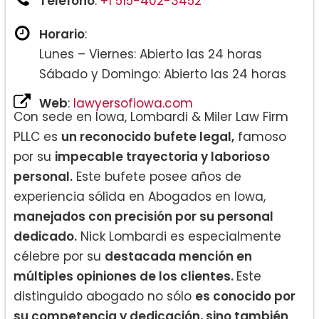
Teléfono
:
+1 515-402-3452
Horario
:
Lunes – Viernes: Abierto las 24 horas
Sábado y Domingo: Abierto las 24 horas
Web
:
lawyersofiowa.com
Con sede en Iowa, Lombardi & Miler Law Firm
PLLC es
un reconocido bufete legal,
famoso
por su
impecable trayectoria y laborioso
personal.
Este bufete posee años de
experiencia sólida en Abogados en Iowa,
manejados con precisión por su personal
dedicado.
Nick Lombardi es especialmente
célebre por su
destacada mención en
múltiples opiniones de los clientes.
Este
distinguido abogado no sólo
es conocido por
su competencia y dedicación, sino también