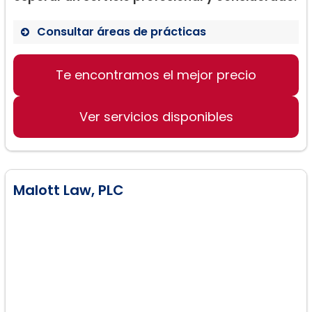
Consultar áreas de prácticas
Lesiones personales
Te encontramos el mejor precio
Accidentes de tráfico
Servicios legales generales
Ver servicios disponibles
Malott Law, PLC