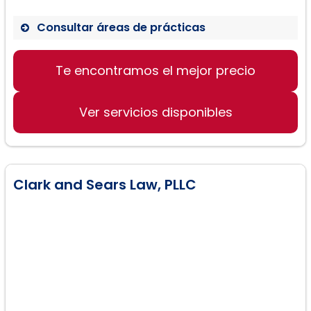
Consultar áreas de prácticas
Asesoría en creación de negocios
Te encontramos el mejor precio
Habilitación de LLCs
Asistencia en procesos de desalojo
Ver servicios disponibles
Guía para startups
Clark and Sears Law, PLLC