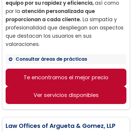
equipo por su rapidez y eficiencia,
así como
por la
atención personalizada que
proporcionan a cada cliente.
La simpatía y
profesionalidad que despliegan son aspectos
que destacan los usuarios en sus
valoraciones.
Consultar áreas de prácticas
Inmigración
Te encontramos el mejor precio
Solicitud de Residencia
Procesos de Naturalización
Ver servicios disponibles
Law Offices of Argueta & Gomez, LLP