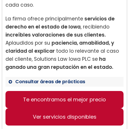
cada caso.
La firma ofrece principalmente
servicios de
derecho en el estado de Iowa
, recibiendo
increíbles valoraciones de sus clientes.
Aplaudidos por su
paciencia, amabilidad, y
claridad al explicar
todo lo relevante al caso
del cliente, Solutions Law Iowa PLC se
ha
ganado una gran reputación en el estado.
Consultar áreas de prácticas
Servicios Legales
Te encontramos el mejor precio
Consultas de Derecho
Manejo de Casos en Iowa
Ver servicios disponibles