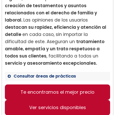
creación de testamentos y asuntos
relacionados con el derecho de familia y
laboral.
Las opiniones de los usuarios
destacan su rapidez, eficiencia y atención al
detalle
en cada caso, sin importar la
dificultad de este. Aseguran un
tratamiento
amable, empatía y un trato respetuoso a
todos sus clientes
, facilitando a todos un
servicio y asesoramiento excepcionales.
Consultar áreas de prácticas
Te encontramos el mejor precio
Creación de testamentos y
documentos legal asociados
Terminación de derechos paternales
Ver servicios disponibles
y adopciones