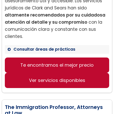
asesoramiento útil y accesible. Los servicios
jurídicos de Clark and Sears han sido
altamente recomendados por su cuidadosa
atención al detalle y su compromiso
con la
comunicación clara y constante con sus
clientes.
Consultar áreas de prácticas
Representación en casos criminales
Te encontramos el mejor precio
Asesoramiento legal para situaciones
de emergencia
Servicios de consultoría jurídica
Ver servicios disponibles
The Immigration Professor, Attorneys
at Law