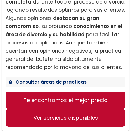
completa
durante todo el proceso de divorcio,
logrando resultados óptimos para sus clientes.
Algunas opiniones
destacan su gran
compromiso,
su profundo
conocimiento en el
área de divorcio y su habilidad
para facilitar
procesos complicados. Aunque también
cuentan con opiniones negativas, la práctica
general del bufete ha sido altamente
recomendada por la mayoría de sus clientes.
Consultar áreas de prácticas
Te encontramos el mejor precio
Derecho de familia
Propiedad inmobiliaria
Ver servicios disponibles
Asuntos migratorios