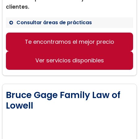
clientes.
Consultar áreas de prácticas
Derecho de Familia
Te encontramos el mejor precio
Derecho de Divorcio
Derecho Civil
Ver servicios disponibles
Bruce Gage Family Law of
Lowell