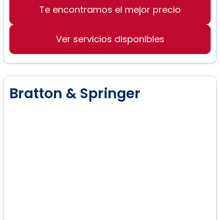
Te encontramos el mejor precio
Derecho de divorcio
Casos de discapacidad
Ver servicios disponibles
Asuntos legales generales
Bratton & Springer