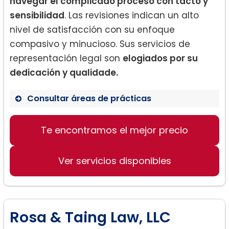
navegar el complicado proceso con tacto y
sensibilidad
. Las revisiones indican un alto
nivel de satisfacción con su enfoque
compasivo y minucioso. Sus servicios de
representación legal son
elogiados por su
dedicación y qualidade.
Consultar áreas de prácticas
Te encontramos el mejor precio
Derecho de familia
Propiedad inmobiliaria
Ver servicios disponibles
Asuntos migratorios
Rosa & Taing Law, LLC