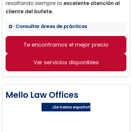
resaltando siempre la
excelente atención al
cliente del bufete.
Consultar áreas de prácticas
Derecho de divorcio
Te encontramos el mejor precio
Casos de discapacidad
Casos de bancarrota
Ver servicios disponibles
Mello Law Offices
¡Se habla español!