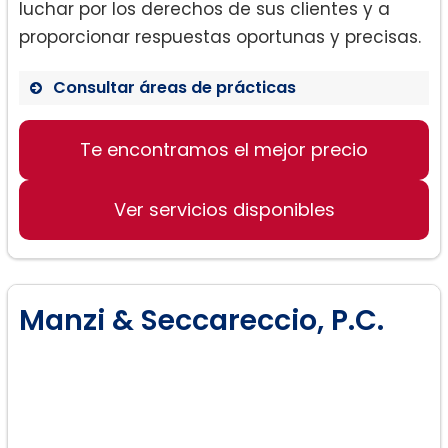
luchar por los derechos de sus clientes y a
proporcionar respuestas oportunas y precisas.
Consultar áreas de prácticas
Te encontramos el mejor precio
Derecho de divorcio
Defensa de los derechos de los
padres
Ver servicios disponibles
Gestión de asuntos de custodia de
hijos
Manzi & Seccareccio, P.C.