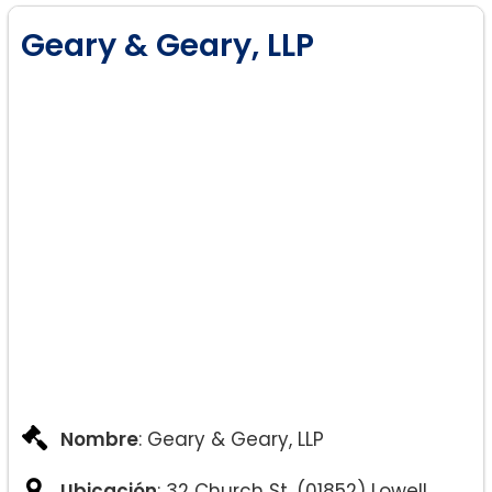
Geary & Geary, LLP
Nombre
: Geary & Geary, LLP
Ubicación
: 32 Church St, (01852) Lowell