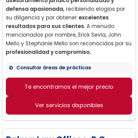
asesoramiento jurídico personalizado y
defensa apasionada,
recibiendo elogios por
su diligencia y por obtener
excelentes
resultados para sus clientes
. A menudo
mencionados por nombre, Erick Sevla, John
Mello y Stephanie Mello son reconocidos por su
profesionalidad y compromiso.
Consultar áreas de prácticas
Derecho de divorcio
Te encontramos el mejor precio
Accidentes
Tramitación de casos de inmigración
Ver servicios disponibles