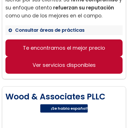
su enfoque atento
refuerzan su reputación
como uno de los mejores en el campo.
Consultar áreas de prácticas
Derecho de divorcio
Te encontramos el mejor precio
Asesoramiento legal familiar
Defensa criminal
Ver servicios disponibles
Wood & Associates PLLC
¡Se habla español!