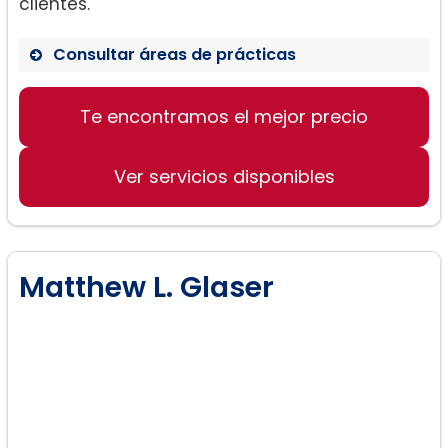
clientes.
Consultar áreas de prácticas
Derecho de divorcio
Te encontramos el mejor precio
Manejo de la custodia de los hijos
Resolución de problemas de bienes
matrimoniales
Ver servicios disponibles
Matthew L. Glaser