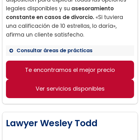
legales disponibles y su
asesoramiento
constante en casos de divorcio.
«Si tuviera
una calificación de 10 estrellas, lo daría»,
afirma un cliente satisfecho.
Consultar áreas de prácticas
Derecho de divorcio
Te encontramos el mejor precio
Planificación de bienes
Servicios jurídicos para negocios
Ver servicios disponibles
Lawyer Wesley Todd