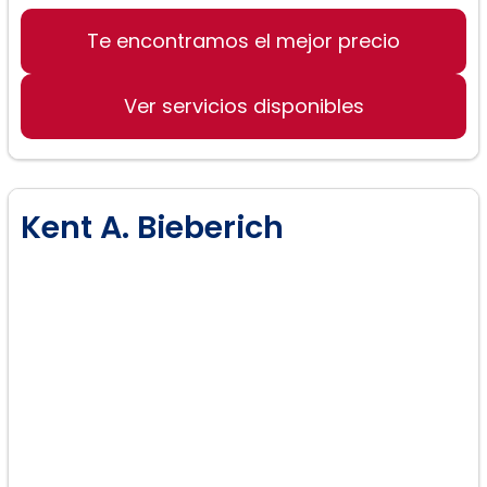
Te encontramos el mejor precio
Derecho de familia
Derecho de divorcio
Ver servicios disponibles
Custodia y visitas a los hijos
Kent A. Bieberich