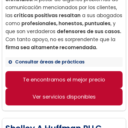
comunicación mencionados por los clientes,
las
críticas positivas resaltan
a sus abogados
como
profesionales, honestos, puntuales
, y
que son verdaderos
defensores de sus casos.
Con tanto apoyo, no es sorprendente que la
firma sea altamente recomendada.
Consultar áreas de prácticas
Derecho de Divorcio
Te encontramos el mejor precio
Planificación de patrimonio
Casos Criminales
Ver servicios disponibles