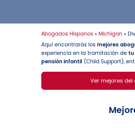
Abogados Hispanos
»
Michigan
»
Di
Aquí encontrarás los
mejores aboga
experiencia en la tramitación de
tu
pensión infantil
(Child Support), ent
Ver mejores del
Mejor