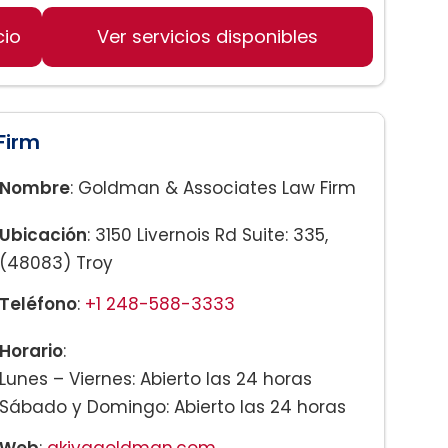
cio
Ver servicios disponibles
por custodia
Firm
Nombre
: Goldman & Associates Law Firm
Ubicación
: 3150 Livernois Rd Suite: 335,
(48083) Troy
Teléfono
:
+1 248-588-3333
Horario
:
Lunes – Viernes: Abierto las 24 horas
Sábado y Domingo: Abierto las 24 horas
Web
:
akivagoldman.com