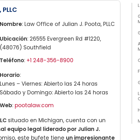
L
, PLLC
M
Nombre
: Law Office of Julian J. Poota, PLLC
Ubicación
: 26555 Evergreen Rd #1220,
(48076) Southfield
Teléfono
:
+1 248-356-8900
C
Horario
:
Lunes – Viernes: Abierto las 24 horas
Sábado y Domingo: Abierto las 24 horas
L
Web
:
pootalaw.com
H
PLLC
situado en Michigan, cuenta con un
M
l equipo legal liderado por Julian J.
miso, este bufete tiene
un impresionante