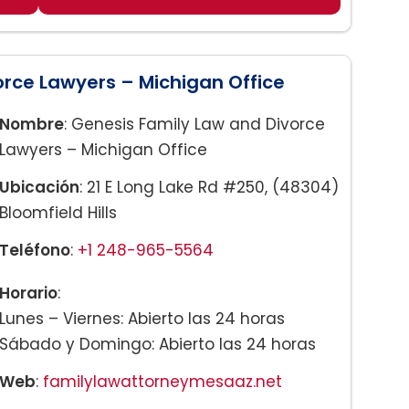
de DUI
 probatoria
orce Lawyers – Michigan Office
Nombre
: Genesis Family Law and Divorce
Lawyers – Michigan Office
Ubicación
: 21 E Long Lake Rd #250, (48304)
Bloomfield Hills
Teléfono
:
+1 248-965-5564
Horario
:
Lunes – Viernes: Abierto las 24 horas
Sábado y Domingo: Abierto las 24 horas
Web
:
familylawattorneymesaaz.net