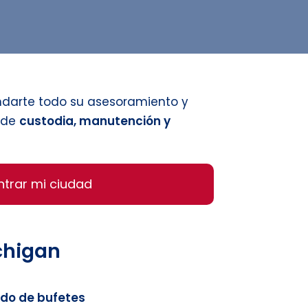
indarte todo su asesoramiento y
n de
custodia, manutención y
ntrar mi ciudad
chigan