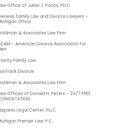
aw Office of Julian J. Poota, PLLC
Genesis Family Law and Divorce Lawyers –
ichigan Office
Goldman & Associates Law Firm
ADAM – American Divorce Association For
Men
larity Family Law
FasTrack Divorce
Goldman & Associates Law Firm
aw Offices of Donald H. Peters – 24/7 FREE
CONSULTATION
ispanic Legal Center, PLLC
ichigan Premier Law, P.C.