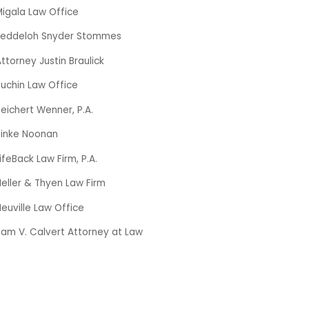
Migala Law Office
Jeddeloh Snyder Stommes
ttorney Justin Braulick
uchin Law Office
eichert Wenner, P.A.
Rinke Noonan
ifeBack Law Firm, P.A.
eller & Thyen Law Firm
euville Law Office
Sam V. Calvert Attorney at Law