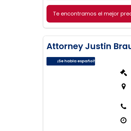
Derecho de divorcio
Te encontramos el mejor pre
Asesoramiento sobre cust
Asistencia en casos de se
Attorney Justin Bra
¡Se habla español!