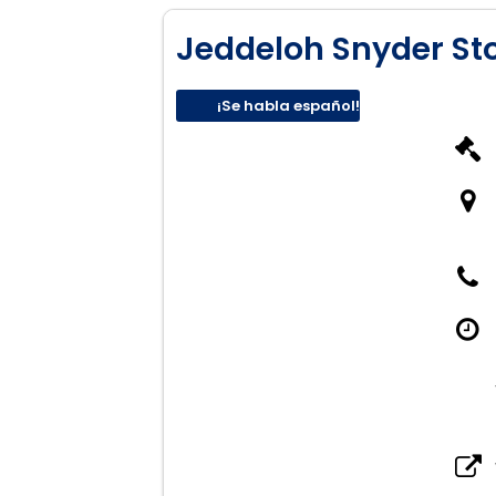
Jeddeloh Snyder S
¡Se habla español!