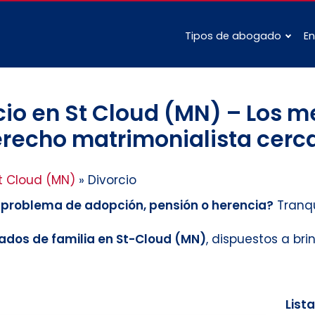
Tipos de abogado
En
io en St Cloud (MN) – Los me
recho matrimonialista cerca
t Cloud (MN)
»
Divorcio
n problema de adopción, pensión o herencia?
Tranqu
dos de familia en St-Cloud (MN)
, dispuestos a br