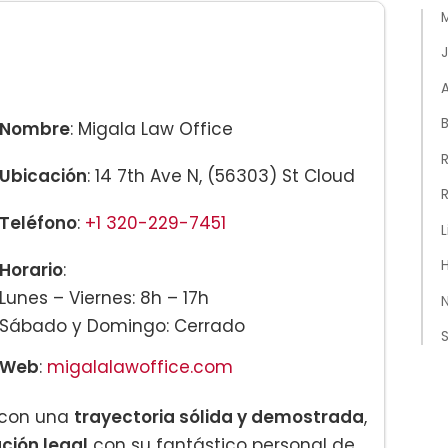
A
B
Nombre
: Migala Law Office
R
Ubicación
: 14 7th Ave N, (56303) St Cloud
Teléfono
:
+1 320-229-7451
L
H
Horario
:
Lunes – Viernes: 8h – 17h
N
Sábado y Domingo: Cerrado
Web
:
migalalawoffice.com
, con una
trayectoria sólida y demostrada
,
ción legal
con su fantástico personal de