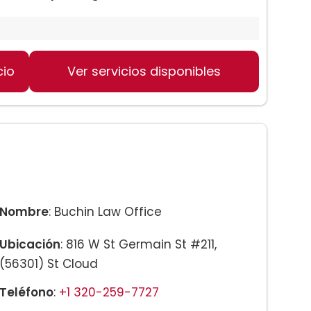
cio
Ver servicios disponibles
Nombre
: Buchin Law Office
Ubicación
: 816 W St Germain St #211,
(56301) St Cloud
Teléfono
:
+1 320-259-7727