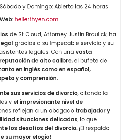
Sábado y Domingo: Abierto las 24 horas
Web
:
hellerthyen.com
ios
de St Cloud, Attorney Justin Braulick, ha
legal
gracias a su impecable servicio y su
asistentes legales. Con una
vasta
reputación de alto calibre,
el bufete de
tanto en inglés como en español,
speto y comprensión.
e sus servicios de divorcio
, citando la
bles y
el impresionante nivel de
iones reflejan a un abogado t
rabajador y
ilidad situaciones delicadas
, lo que
te los desafíos del divorcio.
¡El respaldo
e su mayor elogio!