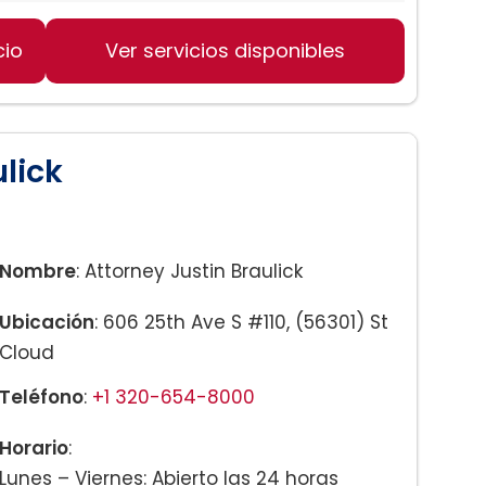
cio
Ver servicios disponibles
odia y manutención de hijos
paración
ulick
Nombre
: Attorney Justin Braulick
Ubicación
: 606 25th Ave S #110, (56301) St
Cloud
Teléfono
:
+1 320-654-8000
Horario
:
Lunes – Viernes: Abierto las 24 horas