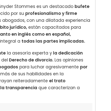
h Snyder Stommes es un destacado
bufete
cido por su
profesionalismo y firme
os abogados, con una dilatada experiencia
ito jurídico,
están capacitados para
tanto en inglés como en español,
integral a
todas las partes implicadas.
nte
la asesoría experta y
la dedicación
 del
Derecho de divorcio.
Las opiniones
abogados
para luchar agresivamente
por
emás de sus habilidades en la
ubrayan reiteradamente
el trato
 la transparencia
que caracterizan a