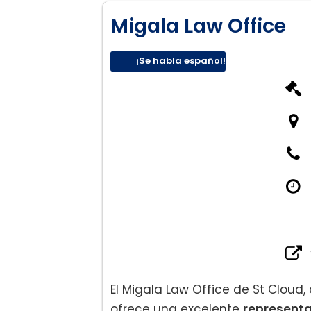
Migala Law Office
¡Se habla español!
El Migala Law Office de St Cloud
ofrece una excelente
representa