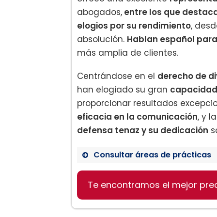
abogados,
entre los que destac
elogios por su rendimiento
, desd
absolución.
Hablan español para 
más amplia de clientes.
Centrándose en el
derecho de di
han elogiado su gran
capacidad
proporcionar resultados excepcio
eficacia en la comunicación
, y 
defensa tenaz y su dedicación
so
Consultar áreas de prácticas
Derecho de divorcio
Te encontramos el mejor pre
Defensa de cargos crimin
Consultoría en inmigració