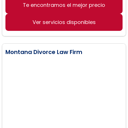
Te encontramos el mejor precio
Divorcio y separación
Aspectos financieros del divorcio
Ver servicios disponibles
Asuntos relacionados con la custodia
de los hijos
Montana Divorce Law Firm