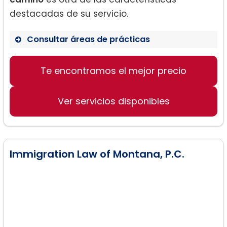
destacadas de su servicio.
Consultar áreas de prácticas
Derecho de divorcio
Te encontramos el mejor precio
Litigios familiares
Asesoramiento prenupcial y
postnupcial
Ver servicios disponibles
Pensión alimenticia y manutención
infantil
Custodia y visitación de menores
Immigration Law of Montana, P.C.