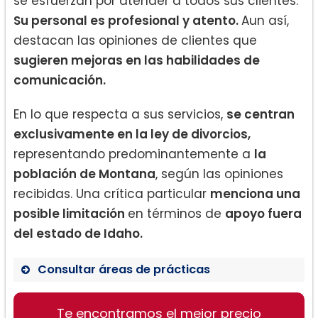
se esfuerzan por atender a todos sus clientes.
Su personal es profesional y atento.
Aun así,
destacan las opiniones de clientes que
sugieren mejoras en las habilidades de
comunicación.
En lo que respecta a sus servicios,
se centran
exclusivamente en la ley de divorcios,
representando predominantemente a
la
población de Montana
, según las opiniones
recibidas. Una crítica particular
menciona una
posible limitación
en términos de
apoyo fuera
del estado de Idaho.
Consultar áreas de prácticas
Derecho familiar y divorcios
Te encontramos el mejor precio
Mediación de divorcios