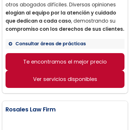
otros abogados difíciles. Diversas opiniones
elogian al equipo por la atención y cuidado
que dedican a cada caso
, demostrando su
compromiso con los derechos de sus clientes.
Consultar áreas de prácticas
Anulación matrimonial
Te encontramos el mejor precio
Custodia y visitas a los hijos
Asentamiento de divorcio
Ver servicios disponibles
Rosales Law Firm