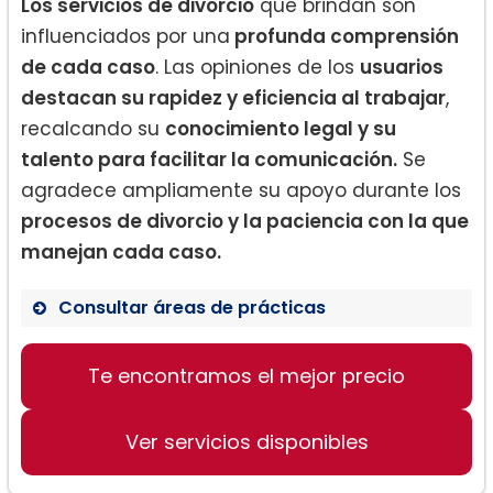
Los servicios de divorcio
que brindan son
influenciados por una
profunda comprensión
de cada caso
. Las opiniones de los
usuarios
destacan su rapidez y eficiencia al trabajar
,
recalcando su
conocimiento legal y su
talento para facilitar la comunicación.
Se
agradece ampliamente su apoyo durante los
procesos de divorcio y la paciencia con la que
manejan cada caso.
Consultar áreas de prácticas
Asesoramiento en divorcio
Te encontramos el mejor precio
Mediación y resolución de conflictos
Protección de activos y división de
propiedades
Ver servicios disponibles