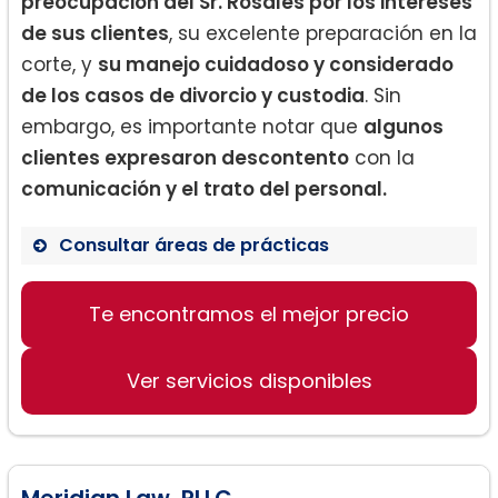
preocupación del Sr. Rosales por los intereses
de sus clientes
, su excelente preparación en la
corte, y
su manejo cuidadoso y considerado
de los casos de divorcio y custodia
. Sin
embargo, es importante notar que
algunos
clientes expresaron descontento
con la
comunicación y el trato del personal.
Consultar áreas de prácticas
Anulación matrimonial
Te encontramos el mejor precio
Custodia y visitas a los hijos
Asentamiento de divorcio
Ver servicios disponibles
Meridian Law, PLLC