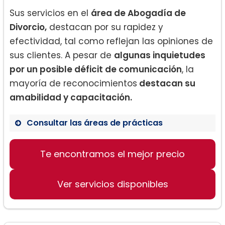
Sus servicios en el
área de Abogadía de
Divorcio,
destacan por su rapidez y
efectividad, tal como reflejan las opiniones de
sus clientes. A pesar de
algunas inquietudes
por un posible déficit de comunicación
, la
mayoría de reconocimientos
destacan su
amabilidad y capacitación.
Consultar las áreas de prácticas
Te encontramos el mejor precio
Derecho de familia
Procesos de divorcio
Ver servicios disponibles
Mediación y arbitraje en asuntos
matrimoniales