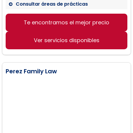
Consultar áreas de prácticas
Divorcios no Contenciosos
Te encontramos el mejor precio
Divorcios Rápidos
Divorcios en ausencia de la pareja
Ver servicios disponibles
Perez Family Law