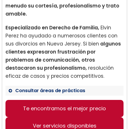
menudo su cortesía, profesionalismo y trato
amable.
Especializado en Derecho de Familia,
Elvin
Perez ha ayudado a numerosos clientes con
sus divorcios en Nueva Jersey. Si bien
algunos
clientes expresaron frustración por
problemas de comunicación,
otros
destacaron su profesionalismo,
resolución
eficaz de casos y precios competitivos.
Consultar áreas de prácticas
Derecho de Familia
Te encontramos el mejor precio
Divorcio
Separación de Bienes
Ver servicios disponibles