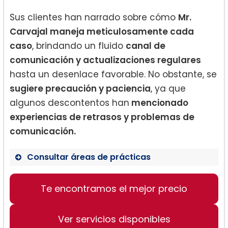
Sus clientes han narrado sobre cómo
Mr.
Carvajal maneja meticulosamente cada
caso
, brindando un fluido
canal de
comunicación y actualizaciones regulares
hasta un desenlace favorable. No obstante, se
sugiere precaución y paciencia
, ya que
algunos descontentos han
mencionado
experiencias de retrasos y problemas de
comunicación.
Consultar áreas de prácticas
Abogados de Divorcio
Te encontramos el mejor precio
Manejo de Casos de Familia
Solución de Problemas Económicos
Ver servicios disponibles