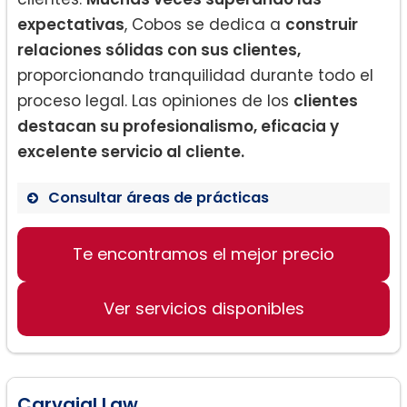
expectativas
, Cobos se dedica a
construir
relaciones sólidas con sus clientes,
proporcionando tranquilidad durante todo el
proceso legal. Las opiniones de los
clientes
destacan su profesionalismo, eficacia y
excelente servicio al cliente.
Consultar áreas de prácticas
Te encontramos el mejor precio
Derecho de divorcio
Asuntos de custodia de hijos
Ver servicios disponibles
Servicios de inmigración
Carvajal Law