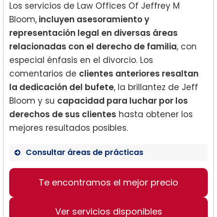
Los servicios de Law Offices Of Jeffrey M
Bloom,
incluyen asesoramiento y
representación legal en diversas áreas
relacionadas con el derecho de familia
, con
especial énfasis en el divorcio. Los
comentarios de
clientes anteriores resaltan
la dedicación del bufete
, la brillantez de Jeff
Bloom y su
capacidad para luchar por los
derechos de sus clientes
hasta obtener los
mejores resultados posibles.
Consultar áreas de prácticas
Te encontramos el mejor precio
Divorcio y separación
Mediación
Ver servicios disponibles
Derecho de familia