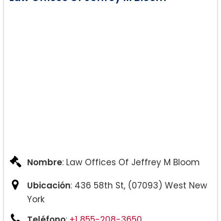
Nombre
: Law Offices Of Jeffrey M Bloom
Ubicación
: 436 58th St, (07093) West New
York
Teléfono
:
+1 855-208-3650