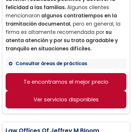
felicidad a las familias.
Algunos clientes
mencionaron
algunos contratiempos en la
tramitación documental
, pero en general, la
firma es altamente recomendada por
su
atenta atención y por su trato agradable y
tranquilo en situaciones difíciles.
Consultar áreas de prácticas
Te encontramos el mejor precio
Divorcios y separaciones
Guardia y custodia de menores
Ver servicios disponibles
Adopción y paternidad
Law Offices Of Jeffrey M Bloom