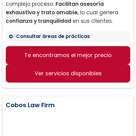
complejo proceso.
Facilitan asesoría
exhaustiva y trato amable,
lo cual genera
confianza y tranquilidad
en sus clientes.
Consultar áreas de prácticas
Te encontramos el mejor precio
Derecho de familia
Derecho migratorio
Ver servicios disponibles
Defensa de deportación
Cobos Law Firm