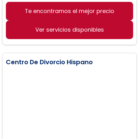
Te encontramos el mejor precio
Derecho del Divorcio
Custodia de hijos
Ver servicios disponibles
Soporte de niños
Centro De Divorcio Hispano