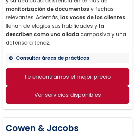
y su dedicada asistencia en temas de
monitorización de documentos
y fechas
relevantes. Además,
las voces de los clientes
llenan de elogios sus habilidades y
la
describen como una aliada
compasiva y una
defensora tenaz.
Consultar áreas de prácticas
Te encontramos el mejor precio
Derecho de divorcio
Caso de manutención de hijos
Ver servicios disponibles
Violencia doméstica
Asesoramiento legal para startups
Cowen & Jacobs