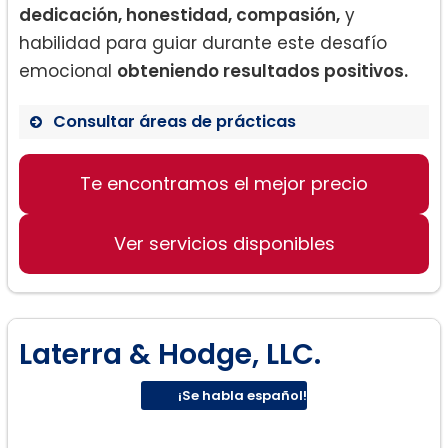
dedicación, honestidad, compasión,
y
habilidad para guiar durante este desafío
emocional
obteniendo resultados positivos.
Consultar áreas de prácticas
Divorcio contencioso y de mutuo
acuerdo
Te encontramos el mejor precio
Acuerdos prenupciales
Disputas de custodia
Ver servicios disponibles
Laterra & Hodge, LLC.
¡Se habla español!