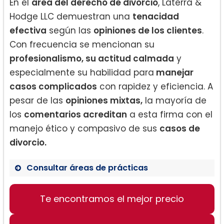
En el
área del derecho de divorcio
, Laterra &
Hodge LLC demuestran una
tenacidad
efectiva
según las
opiniones de los clientes
.
Con frecuencia se mencionan su
profesionalismo, su actitud calmada
y
especialmente su habilidad para
manejar
casos complicados
con rapidez y eficiencia. A
pesar de las
opiniones mixtas,
la mayoría de
los
comentarios acreditan
a esta firma con el
manejo ético y compasivo de sus
casos de
divorcio.
Consultar áreas de prácticas
Te encontramos el mejor precio
Derecho de familia y divorcio
Derecho penal