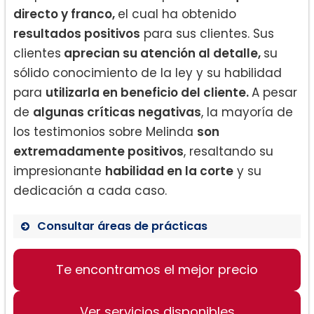
directo y franco,
el cual ha obtenido
resultados positivos
para sus clientes. Sus
clientes
aprecian su atención al detalle,
su
sólido conocimiento de la ley y su habilidad
para
utilizarla en beneficio del cliente.
A pesar
de
algunas críticas negativas
, la mayoría de
los testimonios sobre Melinda
son
extremadamente positivos
, resaltando su
impresionante
habilidad en la corte
y su
dedicación a cada caso.
Consultar áreas de prácticas
Derecho de divorcio
Te encontramos el mejor precio
Ajuste de pensión alimenticia
Procedimientos de quiebra
Ver servicios disponibles