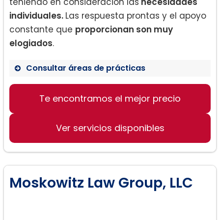
teniendo en consideración las
necesidades
individuales.
Las respuesta prontas y el apoyo
constante que
proporcionan son muy
elogiados
.
Consultar áreas de prácticas
Te encontramos el mejor precio
Derecho de divorcio
Asesoramiento legal y apoyo durante
el proceso de divorcio
Ver servicios disponibles
Resolución de cuestiones financieras
y de custodia
Moskowitz Law Group, LLC