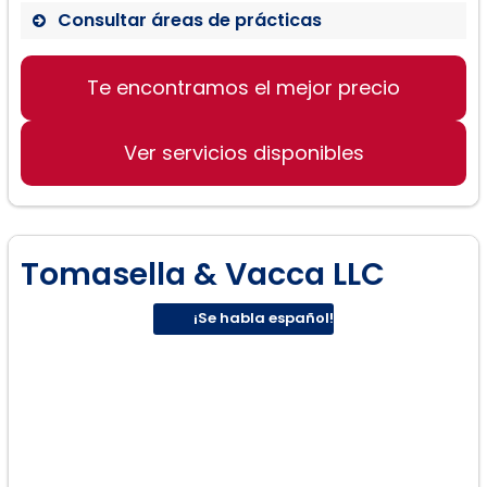
Consultar áreas de prácticas
Te encontramos el mejor precio
Derecho de Divorcio
Derecho de Familia
Ver servicios disponibles
Derecho Penal
Tomasella & Vacca LLC
¡Se habla español!